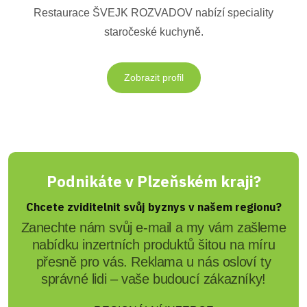
Restaurace ŠVEJK ROZVADOV nabízí speciality
staročeské kuchyně.
Zobrazit profil
Podnikáte v Plzeňském kraji?
Chcete zviditelnit svůj byznys v našem regionu?
Zanechte nám svůj e-mail a my vám zašleme
nabídku inzertních produktů šitou na míru
přesně pro vás. Reklama u nás osloví ty
správné lidi – vaše budoucí zákazníky!