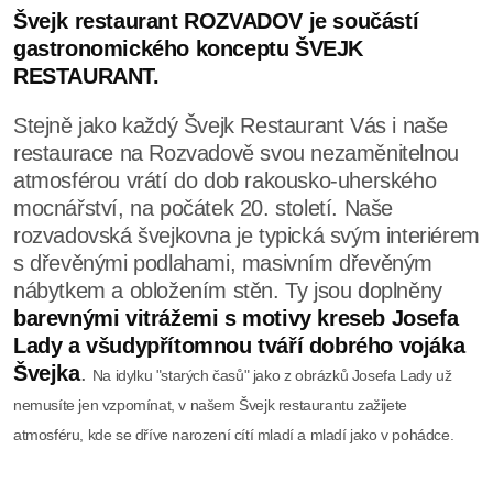
Švejk restaurant ROZVADOV je součástí
gastronomického konceptu ŠVEJK
RESTAURANT.
Stejně jako každý Švejk Restaurant Vás i naše
restaurace na Rozvadově svou nezaměnitelnou
atmosférou vrátí do dob rakousko-uherského
mocnářství, na počátek 20. století. Naše
rozvadovská švejkovna je typická svým interiérem
s dřevěnými podlahami, masivním dřevěným
nábytkem a obložením stěn. Ty jsou doplněny
barevnými vitrážemi s motivy kreseb Josefa
Lady a všudypřítomnou tváří dobrého vojáka
Švejka
.
Na idylku "starých časů" jako z obrázků Josefa Lady už
nemusíte jen vzpomínat, v našem Švejk restaurantu zažijete
atmosféru, kde se dříve narození cítí mladí a mladí jako v pohádce.