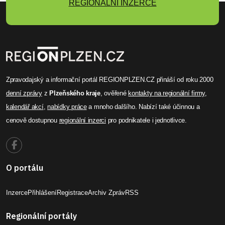
REGIONÁLNÍ INZERCE
Zpravodajský a informační portál REGIONPLZEN.CZ přináší od roku 2000
denní zprávy
z
Plzeňského kraje
, ověřené
kontakty na regionální firmy
,
kalendář akcí
,
nabídky práce
a mnoho dalšího. Nabízí také účinnou a
cenově dostupnou
regionální inzerci
pro podnikatele i jednotlivce.
O portálu
Inzerce
Přihlášení
Registrace
Archiv Zpráv
RSS
Regionální portály