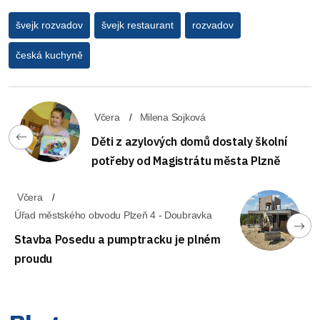
švejk rozvadov
švejk restaurant
rozvadov
česká kuchyně
Včera
Milena Sojková
Děti z azylových domů dostaly školní
potřeby od Magistrátu města Plzně
Včera
Úřad městského obvodu Plzeň 4 - Doubravka
Stavba Posedu a pumptracku je plném
proudu