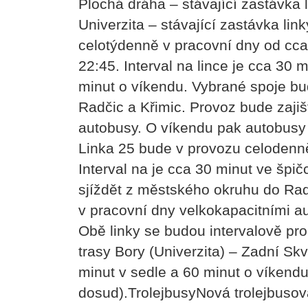
Plochá dráha – stávající zastávka
Univerzita – stávající zastávka li
celotýdenně v pracovní dny od cca
22:45. Interval na lince je cca 30 
minut o víkendu. Vybrané spoje bu
Radčic a Křimic. Provoz bude zajiš
autobusy. O víkendu pak autobusy 
Linka 25 bude v provozu celodenně
Interval na je cca 30 minut ve špi
sjíždět z městského okruhu do Rad
v pracovní dny velkokapacitními a
Obě linky se budou intervalově pr
trasy Bory (Univerzita) – Zadní Sk
minut v sedle a 60 minut o víkendu
dosud).TrolejbusyNová trolejbusov