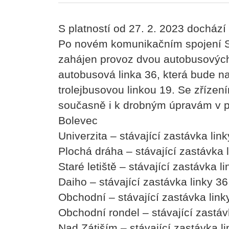
S platností od 27. 2. 2023 doch
Po novém komunikačním spojení S
zahájen provoz dvou autobusových
autobusová linka 36, která bude na
trolejbusovou linkou 19. Se zřízen
současně i k drobným úpravám v p
Bolevec
Univerzita – stávající zastávka lin
Plochá dráha – stávající zastávka
Staré letiště – stávající zastávka 
Daiho – stávající zastávka linky 3
Obchodní – stávající zastávka lin
Obchodní rondel – stávající zastá
Nad Zátiším – stávající zastávka l