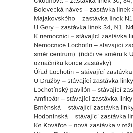
Okounová – zastávka linek 30, 34,
Bolevecká náves – zastávka linek 
Majakovského – zastávka linek N1
U Gery – zastávka linek 34, N1, N
K nemocnici – stávající zastávka l
Nemocnice Lochotín – stávající zas
směr centrum); (řidiči ve směru k U
označníku konce zastávky)
Úřad Lochotín – stávající zastávka 
U Družby – stávající zastávka linky
Lochotínský pavilón – stávající za
Amfiteátr – stávající zastávka linky
Brněnská – stávající zastávka linky
Hodonínská – stávající zastávka lin
Ke Kovářce – nová zastávka v re