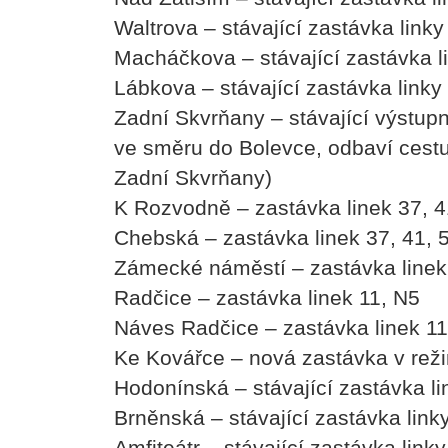
Waltrova – stávající zastávka link
Macháčkova – stávající zastávka l
Lábkova – stávající zastávka linky
Zadní Skvrňany – stávající výstupní
ve směru do Bolevce, odbaví cestuj
Zadní Skvrňany)
K Rozvodně – zastávka linek 37, 4
Chebská – zastávka linek 37, 41, 
Zámecké náměstí – zastávka linek
Radčice – zastávka linek 11, N5
Náves Radčice – zastávka linek 1
Ke Kovářce – nová zastávka v re
Hodonínská – stávající zastávka lin
Brněnská – stávající zastávka linky
Amfiteátr – stávající zastávka linky