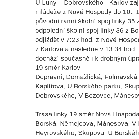
U Luny – Dobrovského - Karlov zaji
mládeže z Nové Hospody do 10., 11
původní ranní školní spoj linky 3
odpolední školní spoj linky 36 z 
odjíždět v 7:23 hod. z Nové Hospo
z Karlova a následně v 13:34 hod.
dochází současně i k drobným úpra
19 směr Karlov
Dopravní, Domažlická, Folmavská,
Kaplířova, U Borského parku, Sku
Dobrovského, V Bezovce, Mánesov
Trasa linky 19 směr Nová Hospod
Borská, Němejcova, Mánesova, V 
Heyrovského, Skupova, U Borského