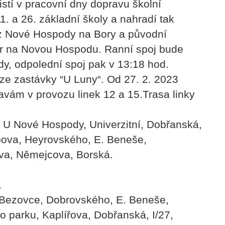
stí v pracovní dny dopravu školní
. a 26. základní školy a nahradí tak
6 z Nové Hospody na Bory a původní
Bor na Novou Hospodu. Ranní spoj bude
dy, odpolední spoj pak v 13:18 hod.
 ze zastávky “U Luny“. Od 27. 2. 2023
vám v provozu linek 12 a 15.Trasa linky
 U Nové Hospody, Univerzitní, Dobřanská,
pova, Heyrovského, E. Beneše,
a, Němejcova, Borská.
a
Bezovce, Dobrovského, E. Beneše,
 parku, Kaplířova, Dobřanská, I/27,