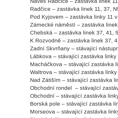
Náves Radčice – zastávka linek 1
Radčice – zastávka linek 11, 37, N
Pod Kyjovem – zastávka linky 11 
Zámecké náměstí – zastávka linek
Chebská – zastávka linek 37, 41, 
K Rozvodně – zastávka linek 37, 4
Zadní Skvrňany – stávající nástup
Lábkova – stávající zastávka linky
Macháčkova – stávající zastávka l
Waltrova – stávající zastávka link
Nad Zátiším – stávající zastávka l
Obchodní rondel – stávající zastá
Obchodní – stávající zastávka lin
Borská pole – stávající zastávka li
Morseova – stávající zastávka lin