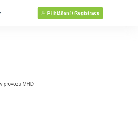
y
Registrace
Přihlášení /