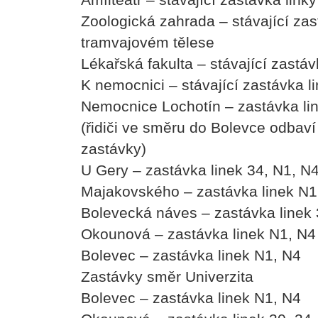
Zoologická zahrada – stávající zast
tramvajovém tělese
Lékařská fakulta – stávající zastávk
K nemocnici – stávající zastávka l
Nemocnice Lochotín – zastávka li
(řidiči ve směru do Bolevce odbaví
zastávky)
U Gery – zastávka linek 34, N1, N
Majakovského – zastávka linek N1
Bolevecká náves – zastávka linek 
Okounová – zastávka linek N1, N4
Bolevec – zastávka linek N1, N4
Zastávky směr Univerzita
Bolevec – zastávka linek N1, N4