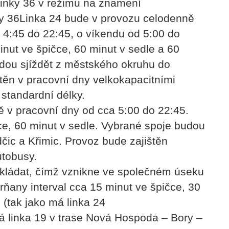
 linky 36 v režimu na znamení
nky 36Linka 24 bude v provozu celodenně
 4:45 do 22:45, o víkendu od 5:00 do
minut ve špičce, 60 minut v sedle a 60
dou sjíždět z městského okruhu do
těn v pracovní dny velkokapacitními
standardní délky.
 v pracovní dny od cca 5:00 do 22:45.
čce, 60 minut v sedle. Vybrané spoje budou
čic a Křimic. Provoz bude zajištěn
utobusy.
okládat, čímž vznikne ve společném úseku
vrňany interval cca 15 minut ve špičce, 30
 (tak jako má linka 24
á linka 19 v trase Nová Hospoda – Bory –