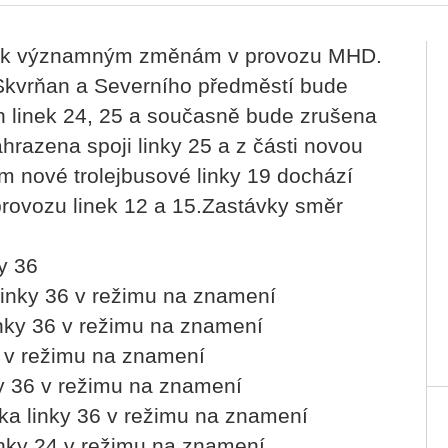
ází k významným změnám v provozu MHD.
kvrňan a Severního předměstí bude
 linek 24, 25 a současně bude zrušena
hrazena spoji linky 25 a z části novou
ím nové trolejbusové linky 19 dochází
rovozu linek 12 a 15.Zastávky směr
ky 36
 linky 36 v režimu na znamení
linky 36 v režimu na znamení
6 v režimu na znamení
ky 36 v režimu na znamení
vka linky 36 v režimu na znamení
inky 24 v režimu na znamení