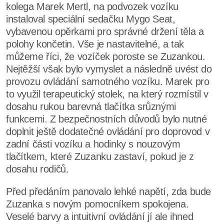
kolega Marek Mertl, na podvozek vozíku
instaloval speciální sedačku Mygo Seat,
vybavenou opěrkami pro správné držení těla a
polohy končetin. Vše je nastavitelné, a tak
můžeme říci, že vozíček poroste se Zuzankou.
Nejtěžší však bylo vymyslet a následně uvést do
provozu ovládání samotného vozíku. Marek pro
to využil terapeutický stolek, na který rozmístil v
dosahu rukou barevná tlačítka srůznými
funkcemi. Z bezpečnostních důvodů bylo nutné
doplnit ještě dodatečné ovládání pro doprovod v
zadní části vozíku a hodinky s nouzovým
tlačítkem, které Zuzanku zastaví, pokud je z
dosahu rodičů.
Před předáním panovalo lehké napětí, zda bude
Zuzanka s novým pomocníkem spokojena.
Veselé barvy a intuitivní ovládání jí ale ihned