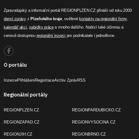
Zpravodajský a informační portál REGIONPLZEN.CZ přináší od roku 2000
denní zprávy
z
Plzeňského kraje
, ověřené
kontakty na regionální firmy
,
kalendář akcí
,
nabídky práce
a mnoho dalšího. Nabízí také účinnou a
cenově dostupnou
regionální inzerci
pro podnikatele i jednotlivce.
O portálu
Inzerce
Přihlášení
Registrace
Archiv Zpráv
RSS
Regionální portály
REGIONPLZEN.CZ
REGIONPARDUBICKO.CZ
REGIONZAPAD.CZ
REGIONVYSOCINA.CZ
REGIONJIH.CZ
REGIONBRNO.CZ