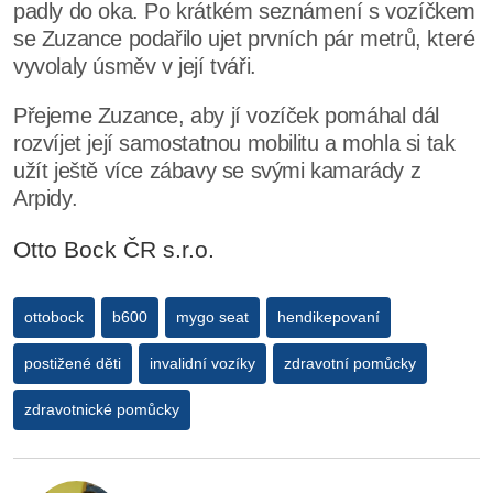
padly do oka. Po krátkém seznámení s vozíčkem
se Zuzance podařilo ujet prvních pár metrů, které
vyvolaly úsměv v její tváři.
Přejeme Zuzance, aby jí vozíček pomáhal dál
rozvíjet její samostatnou mobilitu a mohla si tak
užít ještě více zábavy se svými kamarády z
Arpidy.
Otto Bock ČR s.r.o.
ottobock
b600
mygo seat
hendikepovaní
postižené děti
invalidní vozíky
zdravotní pomůcky
zdravotnické pomůcky