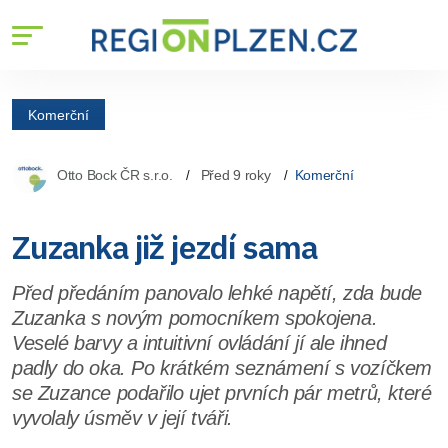
Komerční
Otto Bock ČR s.r.o.
Před 9 roky
Komerční
Zuzanka již jezdí sama
Před předáním panovalo lehké napětí, zda bude
Zuzanka s novým pomocníkem spokojena.
Veselé barvy a intuitivní ovládání jí ale ihned
padly do oka. Po krátkém seznámení s vozíčkem
se Zuzance podařilo ujet prvních pár metrů, které
vyvolaly úsměv v její tváři.