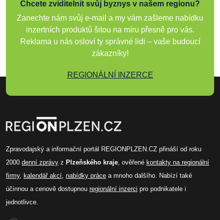
Chcete zviditelnit svůj byznys v našem regionu?
Zanechte nám svůj e-mail a my vám zašleme nabídku
inzertních produktů šitou na míru přesně pro vás.
Reklama u nás osloví ty správné lidi – vaše budoucí
zákazníky!
REGIONÁLNÍ INZERCE
Zpravodajský a informační portál REGIONPLZEN.CZ přináší od roku
2000
denní zprávy
z
Plzeňského kraje
, ověřené
kontakty na regionální
firmy
,
kalendář akcí
,
nabídky práce
a mnoho dalšího. Nabízí také
účinnou a cenově dostupnou
regionální inzerci
pro podnikatele i
jednotlivce.