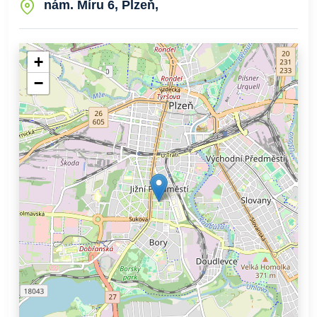
nám. Míru 6, Plzeň,
+
−