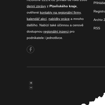
Přihláš
denní zprávy
z
Plzeňského kraje
,
Registr
ověřené
kontakty na regionální firmy
,
kalendář akcí
,
nabídky práce
a mnoho
Archiv 
dalšího. Nabízí také účinnou a cenově
RSS
dostupnou
regionální inzerci
pro
podnikatele i jednotlivce.
+
−