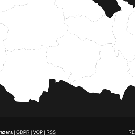
razena |
GDPR
|
VOP
|
RSS
RE