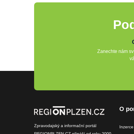
Pod
Zanechte nám svů
vá
O po
Zpravodajský a informační portál
Inzerce
REGIONPLZEN.CZ přináší od roku 2000