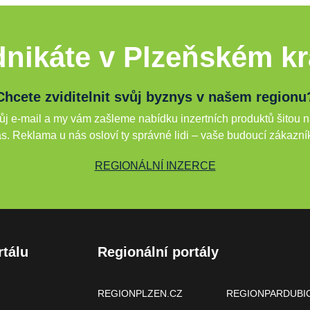
nikáte v Plzeňském kr
Chcete zviditelnit svůj byznys v našem regionu
j e-mail a my vám zašleme nabídku inzertních produktů šitou n
s. Reklama u nás osloví ty správné lidi – vaše budoucí zákazní
REGIONÁLNÍ INZERCE
rtálu
Regionální portály
REGIONPLZEN.CZ
REGIONPARDUBI