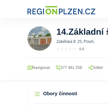
14.Základní 
Zábělská tř. 25, Plzeň,
0.0
Navigovat
377 461 258
Sdílet
Obory činnosti