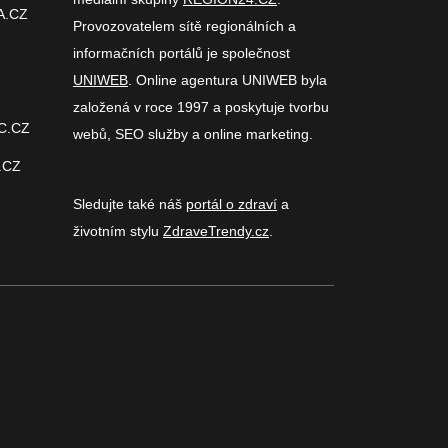
A.CZ
Provozovatelem sítě regionálních a
informačních portálů je společnost
UNIWEB
. Online agentura UNIWEB byla
založená v roce 1997 a poskytuje tvorbu
C.CZ
webů, SEO služby a online marketing.
.CZ
Sledujte také náš
portál o zdraví
a
životním stylu
ZdraveTrendy.cz
.