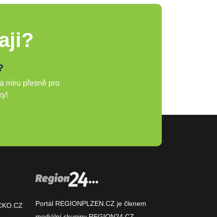
aji?
?
a míru přesně pro
ky!
Portál REGIONPLZEN.CZ je členem
CKO.CZ
mediální skupiny
REGION24.CZ
.