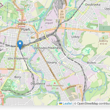
Leaflet
|
© OpenStreetMap contribu