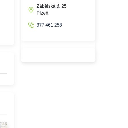
Zábělská tř. 25
Plzeň,
377 461 258