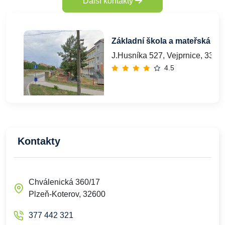
Další kontakty
Základní škola a mateřská ško
J.Husníka 527, Vejprnice, 3302
4.5
Kontakty
Chválenická 360/17
Plzeň-Koterov, 32600
377 442 321