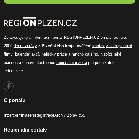
Zpravodajský a informační portál REGIONPLZEN.CZ přináší od roku
2000
denní zprávy
z
Plzeňského kraje
, ověřené
kontakty na regionální
firmy
,
kalendář akcí
,
nabídky práce
a mnoho dalšího. Nabízí také
účinnou a cenově dostupnou
regionální inzerci
pro podnikatele i
jednotlivce.
O portálu
Inzerce
Přihlášení
Registrace
Archiv Zpráv
RSS
Regionální portály