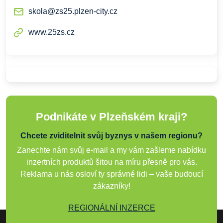
skola@zs25.plzen-city.cz
www.25zs.cz
Podnikáte v Plzeňském kraji?
Chcete zviditelnit svůj byznys v našem regionu?
Zanechte nám svůj e-mail a my vám zašleme nabídku
inzertních produktů šitou na míru přesně pro vás.
Reklama u nás osloví ty správné lidi – vaše budoucí
zákazníky!
REGIONÁLNÍ INZERCE