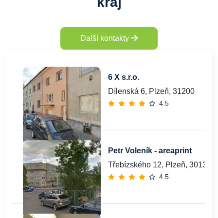
kraj
Další kontakty
6 X s.r.o.
Dílenská 6, Plzeň, 31200
4.5
Petr Voleník - areaprint
Třebízského 12, Plzeň, 30132
4.5