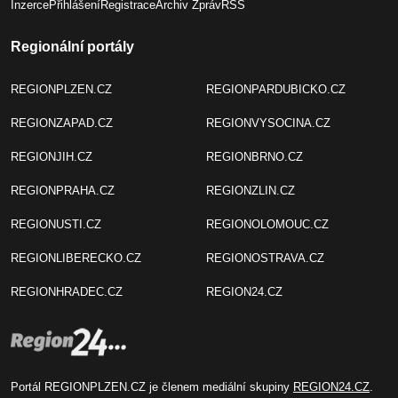
Inzerce
Přihlášení
Registrace
Archiv Zpráv
RSS
Regionální portály
REGIONPLZEN.CZ
REGIONPARDUBICKO.CZ
REGIONZAPAD.CZ
REGIONVYSOCINA.CZ
REGIONJIH.CZ
REGIONBRNO.CZ
REGIONPRAHA.CZ
REGIONZLIN.CZ
REGIONUSTI.CZ
REGIONOLOMOUC.CZ
REGIONLIBERECKO.CZ
REGIONOSTRAVA.CZ
REGIONHRADEC.CZ
REGION24.CZ
Portál REGIONPLZEN.CZ je členem mediální skupiny
REGION24.CZ
.