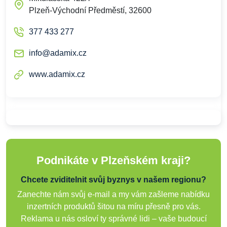
Plzeň-Východní Předměstí, 32600
377 433 277
info@adamix.cz
www.adamix.cz
Podnikáte v Plzeňském kraji?
Chcete zviditelnit svůj byznys v našem regionu?
Zanechte nám svůj e-mail a my vám zašleme nabídku
inzertních produktů šitou na míru přesně pro vás.
Reklama u nás osloví ty správné lidi – vaše budoucí