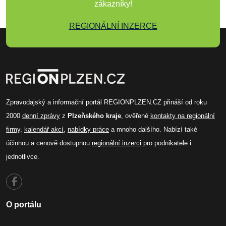
zákazníky!
REGIONÁLNÍ INZERCE
Zpravodajský a informační portál REGIONPLZEN.CZ přináší od roku
2000
denní zprávy
z
Plzeňského kraje
, ověřené
kontakty na regionální
firmy
,
kalendář akcí
,
nabídky práce
a mnoho dalšího. Nabízí také
účinnou a cenově dostupnou
regionální inzerci
pro podnikatele i
jednotlivce.
O portálu