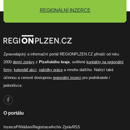
REGIONÁLNÍ INZERCE
Zpravodajský a informační portál REGIONPLZEN.CZ přináší od roku
2000
denní zprávy
z
Plzeňského kraje
, ověřené
kontakty na regionální
firmy
,
kalendář akcí
,
nabídky práce
a mnoho dalšího. Nabízí také
účinnou a cenově dostupnou
regionální inzerci
pro podnikatele i
jednotlivce.
O portálu
Inzerce
Přihlášení
Registrace
Archiv Zpráv
RSS