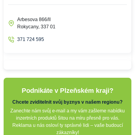
Arbesova 866/II
Rokycany, 337 01
371 724 595
Podnikáte v Plzeňském kraji?
Chcete zviditelnit svůj byznys v našem regionu?
Zanechte nám svůj e-mail a my vám zašleme nabídku
inzertních produktů šitou na míru přesně pro vás.
Reklama u nás osloví ty správné lidi – vaše budoucí
zákazníky!