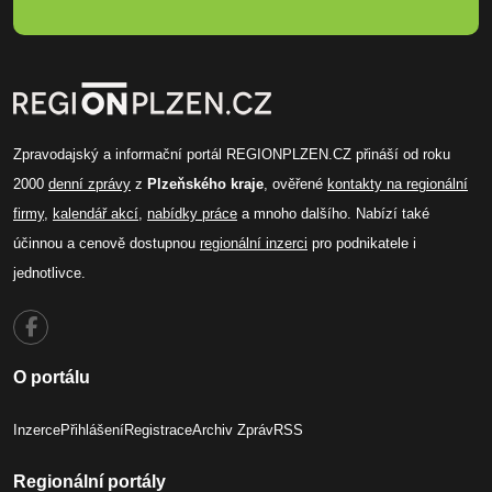
Zpravodajský a informační portál REGIONPLZEN.CZ přináší od roku
2000
denní zprávy
z
Plzeňského kraje
, ověřené
kontakty na regionální
firmy
,
kalendář akcí
,
nabídky práce
a mnoho dalšího. Nabízí také
účinnou a cenově dostupnou
regionální inzerci
pro podnikatele i
jednotlivce.
O portálu
Inzerce
Přihlášení
Registrace
Archiv Zpráv
RSS
Regionální portály