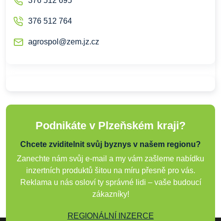
376 512 695
376 512 764
agrospol@zem.jz.cz
Podnikáte v Plzeňském kraji?
Chcete zviditelnit svůj byznys v našem regionu?
Zanechte nám svůj e-mail a my vám zašleme nabídku
inzertních produktů šitou na míru přesně pro vás.
Reklama u nás osloví ty správné lidi – vaše budoucí
zákazníky!
REGIONÁLNÍ INZERCE