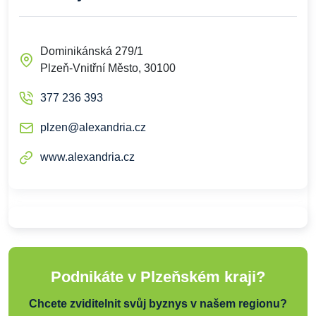
Dominikánská 279/1
Plzeň-Vnitřní Město, 30100
377 236 393
plzen@alexandria.cz
www.alexandria.cz
Podnikáte v Plzeňském kraji?
Chcete zviditelnit svůj byznys v našem regionu?