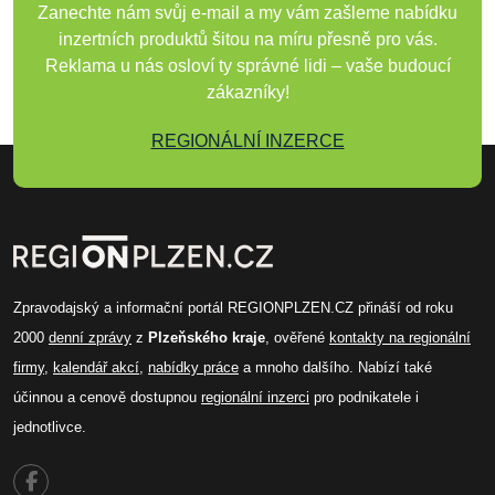
Zanechte nám svůj e-mail a my vám zašleme nabídku
inzertních produktů šitou na míru přesně pro vás.
Reklama u nás osloví ty správné lidi – vaše budoucí
zákazníky!
REGIONÁLNÍ INZERCE
Zpravodajský a informační portál REGIONPLZEN.CZ přináší od roku
2000
denní zprávy
z
Plzeňského kraje
, ověřené
kontakty na regionální
firmy
,
kalendář akcí
,
nabídky práce
a mnoho dalšího. Nabízí také
účinnou a cenově dostupnou
regionální inzerci
pro podnikatele i
jednotlivce.