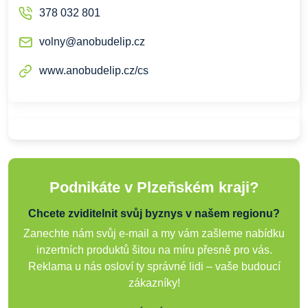
378 032 801
volny@anobudelip.cz
www.anobudelip.cz/cs
Podnikáte v Plzeňském kraji?
Chcete zviditelnit svůj byznys v našem regionu?
Zanechte nám svůj e-mail a my vám zašleme nabídku
inzertních produktů šitou na míru přesně pro vás.
Reklama u nás osloví ty správné lidi – vaše budoucí
zákazníky!