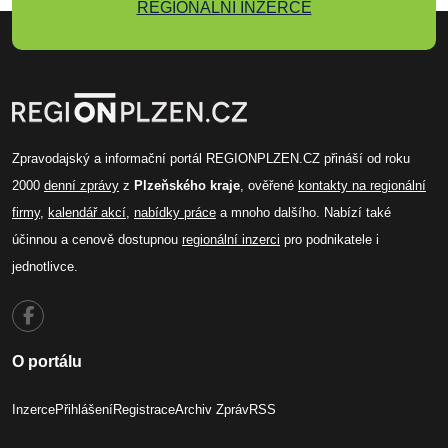
REGIONÁLNÍ INZERCE
Zpravodajský a informační portál REGIONPLZEN.CZ přináší od roku
2000
denní zprávy
z
Plzeňského kraje
, ověřené
kontakty na regionální
firmy
,
kalendář akcí
,
nabídky práce
a mnoho dalšího. Nabízí také
účinnou a cenově dostupnou
regionální inzerci
pro podnikatele i
jednotlivce.
O portálu
Inzerce
Přihlášení
Registrace
Archiv Zpráv
RSS