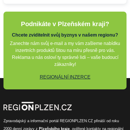
Podnikáte v Plzeňském kraji?
Chcete zviditelnit svůj byznys v našem regionu?
Zanechte nám svůj e-mail a my vám zašleme nabídku
inzertních produktů šitou na míru přesně pro vás.
Reklama u nás osloví ty správné lidi – vaše budoucí
zákazníky!
REGIONÁLNÍ INZERCE
Zpravodajský a informační portál REGIONPLZEN.CZ přináší od roku
2000
denní zprávy
z
Plzeňského kraje
, ověřené
kontakty na regionální