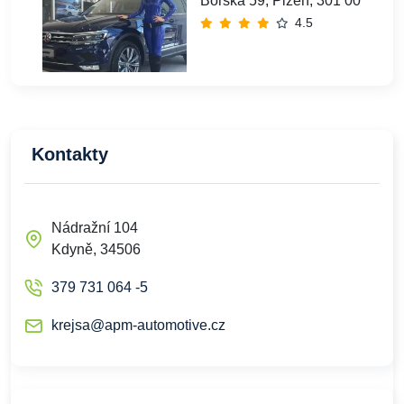
Borská 59, Plzeň, 301 00
4.5
Kontakty
Nádražní 104
Kdyně, 34506
379 731 064 -5
krejsa@apm-automotive.cz