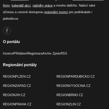
firmy
,
kalendář akcí
,
nabídky práce
a mnoho dalšího. Nabízí také
účinnou a cenově dostupnou
regionální inzerci
pro podnikatele i
jednotlivce.
O portálu
Inzerce
Přihlášení
Registrace
Archiv Zpráv
RSS
Regionální portály
REGIONPLZEN.CZ
REGIONPARDUBICKO.CZ
REGIONZAPAD.CZ
REGIONVYSOCINA.CZ
REGIONJIH.CZ
REGIONBRNO.CZ
REGIONPRAHA.CZ
REGIONZLIN.CZ