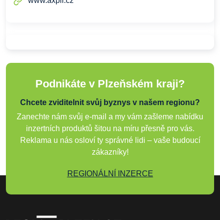
www.axpir.cz
Podnikáte v Plzeňském kraji?
Chcete zviditelnit svůj byznys v našem regionu?
Zanechte nám svůj e-mail a my vám zašleme nabídku
inzertních produktů šitou na míru přesně pro vás.
Reklama u nás osloví ty správné lidi – vaše budoucí
zákazníky!
REGIONÁLNÍ INZERCE