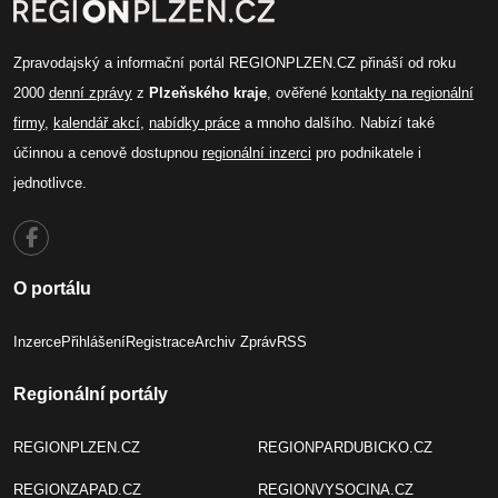
Zpravodajský a informační portál REGIONPLZEN.CZ přináší od roku
2000
denní zprávy
z
Plzeňského kraje
, ověřené
kontakty na regionální
firmy
,
kalendář akcí
,
nabídky práce
a mnoho dalšího. Nabízí také
účinnou a cenově dostupnou
regionální inzerci
pro podnikatele i
jednotlivce.
O portálu
Inzerce
Přihlášení
Registrace
Archiv Zpráv
RSS
Regionální portály
REGIONPLZEN.CZ
REGIONPARDUBICKO.CZ
REGIONZAPAD.CZ
REGIONVYSOCINA.CZ