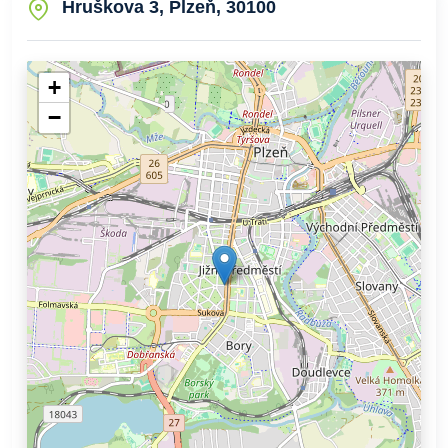
Hruškova 3, Plzeň, 30100
+
−