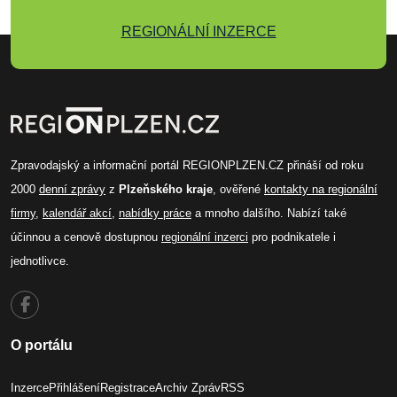
REGIONÁLNÍ INZERCE
Zpravodajský a informační portál REGIONPLZEN.CZ přináší od roku
2000
denní zprávy
z
Plzeňského kraje
, ověřené
kontakty na regionální
firmy
,
kalendář akcí
,
nabídky práce
a mnoho dalšího. Nabízí také
účinnou a cenově dostupnou
regionální inzerci
pro podnikatele i
jednotlivce.
O portálu
Inzerce
Přihlášení
Registrace
Archiv Zpráv
RSS