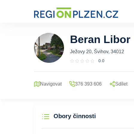
Beran Libor
Ježovy 20, Švihov, 34012
0.0
Navigovat
376 393 606
Sdílet
Obory činnosti