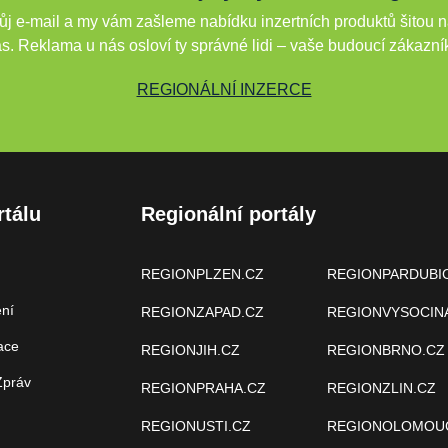
j e-mail a my vám zašleme nabídku inzertních produktů šitou n
s. Reklama u nás osloví ty správné lidi – vaše budoucí zákazní
REGIONÁLNÍ INZERCE
rtálu
Regionální portály
REGIONPLZEN.CZ
REGIONPARDUBI
ení
REGIONZAPAD.CZ
REGIONVYSOCIN
ace
REGIONJIH.CZ
REGIONBRNO.CZ
Zpráv
REGIONPRAHA.CZ
REGIONZLIN.CZ
REGIONUSTI.CZ
REGIONOLOMOU