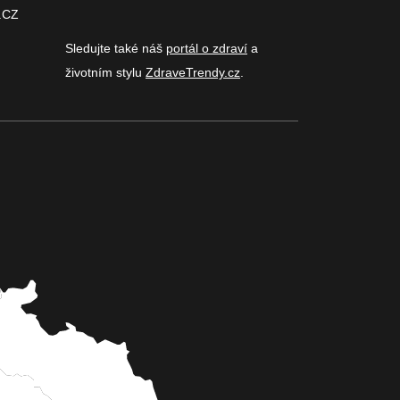
.CZ
Sledujte také náš
portál o zdraví
a
životním stylu
ZdraveTrendy.cz
.