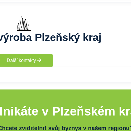
výroba Plzeňský kraj
Další kontakty
nikáte v Plzeňském kr
Chcete zviditelnit svůj byznys v našem regionu