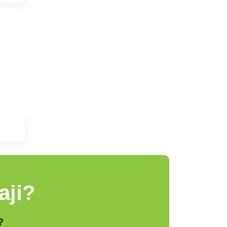
aji?
?