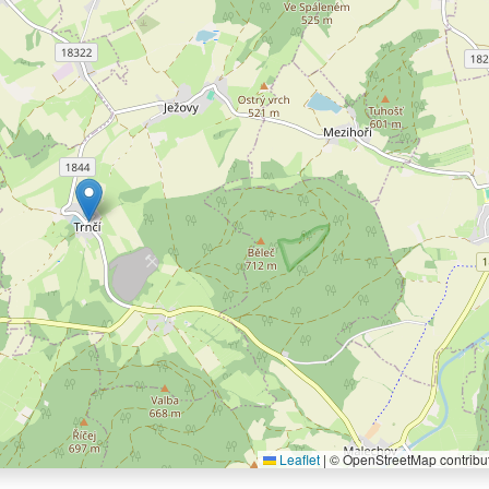
Leaflet
|
© OpenStreetMap contribu