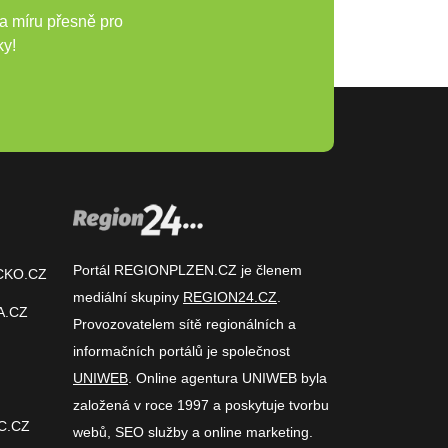
a míru přesně pro
ky!
Portál REGIONPLZEN.CZ je členem
CKO.CZ
mediální skupiny
REGION24.CZ
.
A.CZ
Provozovatelem sítě regionálních a
informačních portálů je společnost
UNIWEB
. Online agentura UNIWEB byla
založená v roce 1997 a poskytuje tvorbu
C.CZ
webů, SEO služby a online marketing.