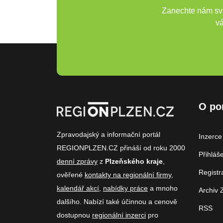
Zanechte nám svů
vá
O po
Zpravodajský a informační portál
Inzerce
REGIONPLZEN.CZ přináší od roku 2000
Přihláš
denní zprávy
z
Plzeňského kraje
,
Registr
ověřené
kontakty na regionální firmy
,
kalendář akcí
,
nabídky práce
a mnoho
Archiv 
dalšího. Nabízí také účinnou a cenově
RSS
dostupnou
regionální inzerci
pro