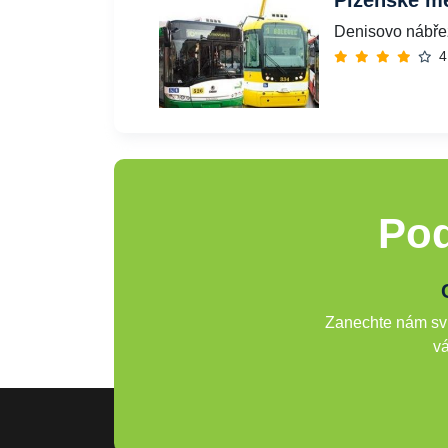
Plzeňské mě
Denisovo nábřež
4
Pod
Zanechte nám svů
vá