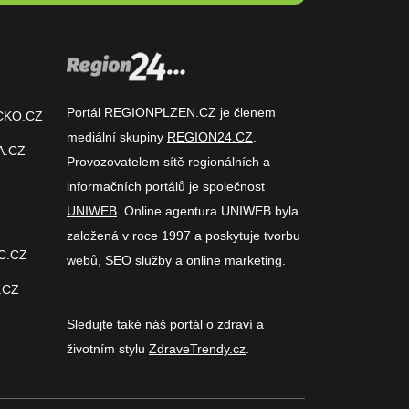
Portál REGIONPLZEN.CZ je členem
CKO.CZ
mediální skupiny
REGION24.CZ
.
A.CZ
Provozovatelem sítě regionálních a
informačních portálů je společnost
UNIWEB
. Online agentura UNIWEB byla
založená v roce 1997 a poskytuje tvorbu
C.CZ
webů, SEO služby a online marketing.
.CZ
Sledujte také náš
portál o zdraví
a
životním stylu
ZdraveTrendy.cz
.