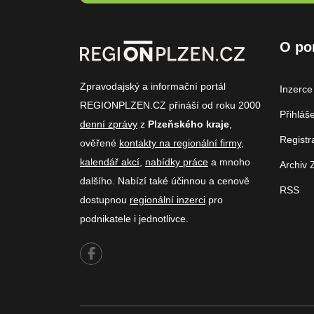
O po
Zpravodajský a informační portál
Inzerce
REGIONPLZEN.CZ přináší od roku 2000
Přihláš
denní zprávy
z
Plzeňského kraje
,
Registr
ověřené
kontakty na regionální firmy
,
kalendář akcí
,
nabídky práce
a mnoho
Archiv 
dalšího. Nabízí také účinnou a cenově
RSS
dostupnou
regionální inzerci
pro
podnikatele i jednotlivce.