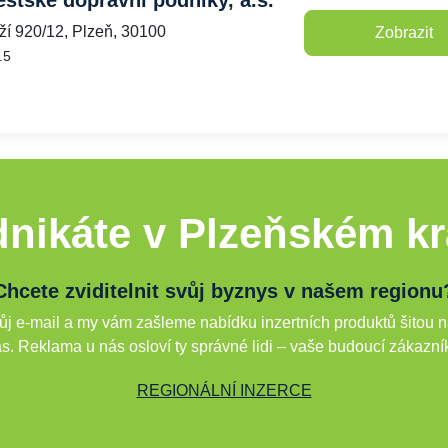
stské dopravní podniky, a.s.
í 920/12, Plzeň, 30100
Zobrazit
.5
nikáte v Plzeňském kr
Chcete zviditelnit svůj byznys v našem regionu
j e-mail a my vám zašleme nabídku inzertních produktů šitou n
s. Reklama u nás osloví ty správné lidi – vaše budoucí zákazní
REGIONÁLNÍ INZERCE