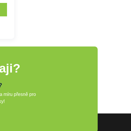
aji?
?
a míru přesně pro
ky!