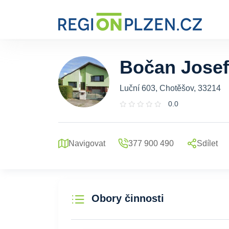
Bočan Josef
Luční 603, Chotěšov, 33214
0.0
Navigovat
377 900 490
Sdílet
Obory činnosti