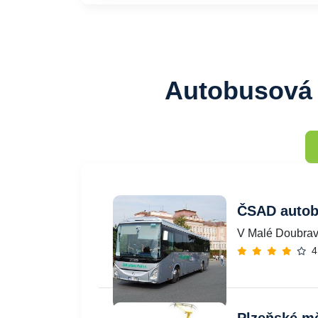
Autobusová 
ČSAD autobu
V Malé Doubrav
4