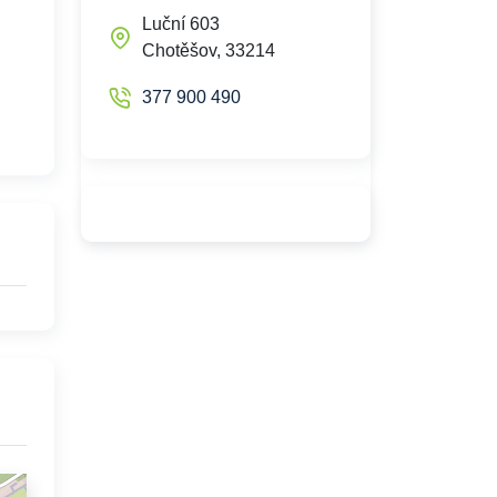
Luční 603
Chotěšov, 33214
377 900 490