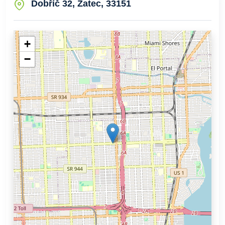
Dobříč 32, Žatec, 33151
+
−