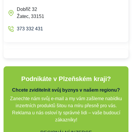
Dobříč 32
Žatec, 33151
373 332 431
Podnikáte v Plzeňském kraji?
Chcete zviditelnit svůj byznys v našem regionu?
Zanechte nám svůj e-mail a my vám zašleme nabídku
inzertních produktů šitou na míru přesně pro vás.
Reklama u nás osloví ty správné lidi – vaše budoucí
zákazníky!