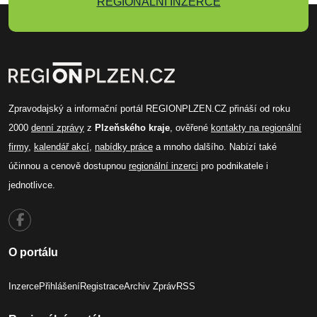
REGIONÁLNÍ INZERCE
Zpravodajský a informační portál REGIONPLZEN.CZ přináší od roku
2000
denní zprávy
z
Plzeňského kraje
, ověřené
kontakty na regionální
firmy
,
kalendář akcí
,
nabídky práce
a mnoho dalšího. Nabízí také
účinnou a cenově dostupnou
regionální inzerci
pro podnikatele i
jednotlivce.
O portálu
Inzerce
Přihlášení
Registrace
Archiv Zpráv
RSS