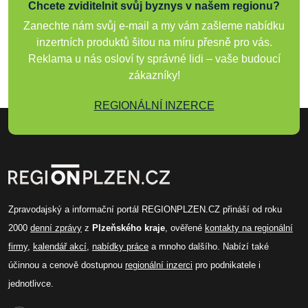
Chcete zviditelnit svůj byznys v našem regionu?
Zanechte nám svůj e-mail a my vám zašleme nabídku
inzertních produktů šitou na míru přesně pro vás.
Reklama u nás osloví ty správné lidi – vaše budoucí
zákazníky!
REGIONÁLNÍ INZERCE
Zpravodajský a informační portál REGIONPLZEN.CZ přináší od roku
2000
denní zprávy
z
Plzeňského kraje
, ověřené
kontakty na regionální
firmy
,
kalendář akcí
,
nabídky práce
a mnoho dalšího. Nabízí také
účinnou a cenově dostupnou
regionální inzerci
pro podnikatele i
jednotlivce.