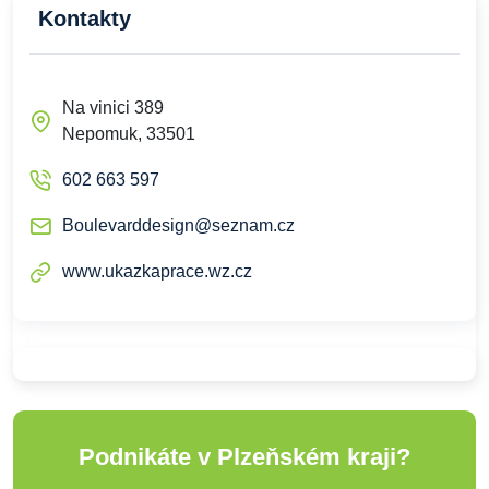
Kontakty
Na vinici 389
Nepomuk, 33501
602 663 597
Boulevarddesign@seznam.cz
www.ukazkaprace.wz.cz
Podnikáte v Plzeňském kraji?