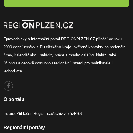
Zpravodajský a informační portál REGIONPLZEN.CZ přináší od roku
2000
denní zprávy
z
Plzeňského kraje
, ověřené
kontakty na regionální
firmy
,
kalendář akcí
,
nabídky práce
a mnoho dalšího. Nabízí také
účinnou a cenově dostupnou
regionální inzerci
pro podnikatele i
jednotlivce.
O portálu
Inzerce
Přihlášení
Registrace
Archiv Zpráv
RSS
Regionální portály