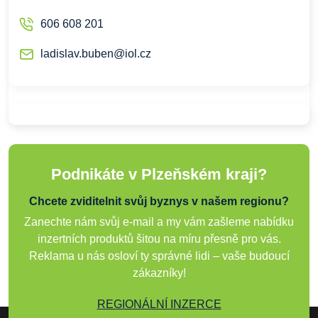
606 608 201
ladislav.buben@iol.cz
Podnikáte v Plzeňském kraji?
Chcete zviditelnit svůj byznys v našem regionu?
Zanechte nám svůj e-mail a my vám zašleme nabídku
inzertních produktů šitou na míru přesně pro vás.
Reklama u nás osloví ty správné lidi – vaše budoucí
zákazníky!
REGIONÁLNÍ INZERCE