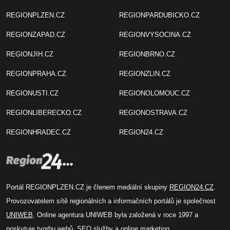
REGIONPLZEN.CZ
REGIONPARDUBICKO.CZ
REGIONZAPAD.CZ
REGIONVYSOCINA.CZ
REGIONJIH.CZ
REGIONBRNO.CZ
REGIONPRAHA.CZ
REGIONZLIN.CZ
REGIONUSTI.CZ
REGIONOLOMOUC.CZ
REGIONLIBERECKO.CZ
REGIONOSTRAVA.CZ
REGIONHRADEC.CZ
REGION24.CZ
Portál REGIONPLZEN.CZ je členem mediální skupiny
REGION24.CZ
.
Provozovatelem sítě regionálních a informačních portálů je společnost
UNIWEB
. Online agentura UNIWEB byla založená v roce 1997 a
poskytuje tvorbu webů, SEO služby a online marketing.