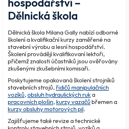
hospodářství –
Dělnická škola
Dělnická škola Milana Gally nabízí odborné
školení a kvalifikační kurzy zaměřené na
stavební výrobu a lesní hospodářství.
Školení provádějí kvalifikovaní lektoři,
přičemž znalosti účastníků jsou ověřovány
zkušenými zkušebními komisaři.
Poskytujeme opakovaná školení strojníků
stavebních strojů,
řidičů manipulačních
vozíků
,
obsluh hydraulických ruk
a
pracovních plošin
,
kurzy vazačů
břemen a
kurzy obsluhy motorových pil
.
Zajišťujeme také revize a technické
kontroly stavebních strojů, vozíků a