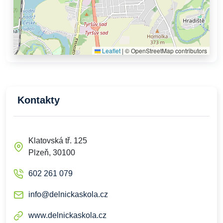
Leaflet
|
© OpenStreetMap contributors
Kontakty
Klatovská tř. 125
Plzeň, 30100
602 261 079
info@delnickaskola.cz
www.delnickaskola.cz