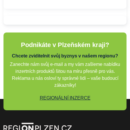
Podnikáte v Plzeňském kraji?
Chcete zviditelnit svůj byznys v našem regionu?
Zanechte nám svůj e-mail a my vám zašleme nabídku
inzertních produktů šitou na míru přesně pro vás.
Reklama u nás osloví ty správné lidi – vaše budoucí
zákazníky!
REGIONÁLNÍ INZERCE