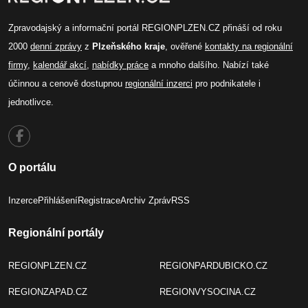
Zpravodajský a informační portál REGIONPLZEN.CZ přináší od roku
2000
denní zprávy
z
Plzeňského kraje
, ověřené
kontakty na regionální
firmy
,
kalendář akcí
,
nabídky práce
a mnoho dalšího. Nabízí také
účinnou a cenově dostupnou
regionální inzerci
pro podnikatele i
jednotlivce.
O portálu
Inzerce
Přihlášení
Registrace
Archiv Zpráv
RSS
Regionální portály
REGIONPLZEN.CZ
REGIONPARDUBICKO.CZ
REGIONZAPAD.CZ
REGIONVYSOCINA.CZ