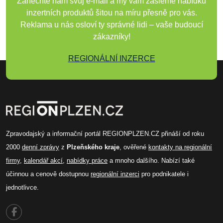
Zanechte nám svůj e-mail a my vám zašleme nabídku
inzertních produktů šitou na míru přesně pro vás.
Reklama u nás osloví ty správné lidi – vaše budoucí
zákazníky!
REGIONÁLNÍ INZERCE
Zpravodajský a informační portál REGIONPLZEN.CZ přináší od roku
2000
denní zprávy
z
Plzeňského kraje
, ověřené
kontakty na regionální
firmy
,
kalendář akcí
,
nabídky práce
a mnoho dalšího. Nabízí také
účinnou a cenově dostupnou
regionální inzerci
pro podnikatele i
jednotlivce.