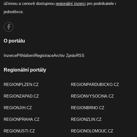
účinnou a cenově dostupnou
regionální inzerci
pro podnikatele i
jednotlivce.
O portálu
Inzerce
Přihlášení
Registrace
Archiv Zpráv
RSS
Regionální portály
REGIONPLZEN.CZ
REGIONPARDUBICKO.CZ
REGIONZAPAD.CZ
REGIONVYSOCINA.CZ
REGIONJIH.CZ
REGIONBRNO.CZ
REGIONPRAHA.CZ
REGIONZLIN.CZ
REGIONUSTI.CZ
REGIONOLOMOUC.CZ