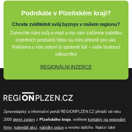
Podnikáte v Plzeňském kraji?
Chcete zviditelnit svůj byznys v našem regionu?
Zanechte nám svůj e-mail a my vám zašleme nabídku
inzertních produktů šitou na míru přesně pro vás.
Reklama u nás osloví ty správné lidi – vaše budoucí
zákazníky!
REGIONÁLNÍ INZERCE
Zpravodajský a informační portál REGIONPLZEN.CZ přináší od roku
2000
denní zprávy
z
Plzeňského kraje
, ověřené
kontakty na regionální
firmy
,
kalendář akcí
,
nabídky práce
a mnoho dalšího. Nabízí také