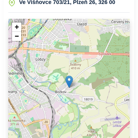
Ve Višňovce 703/21, Plzeň 26, 326 00
+
−