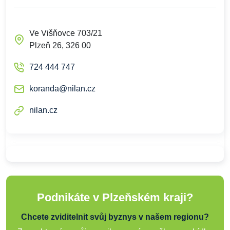
Ve Višňovce 703/21
Plzeň 26, 326 00
724 444 747
koranda@nilan.cz
nilan.cz
Podnikáte v Plzeňském kraji?
Chcete zviditelnit svůj byznys v našem regionu?