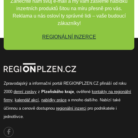
Zanechte nám svůj e-mail a my vám zašleme nabídku
inzertních produktů šitou na míru přesně pro vás.
Reklama u nás osloví ty správné lidi – vaše budoucí
zákazníky!
REGIONÁLNÍ INZERCE
Zpravodajský a informační portál REGIONPLZEN.CZ přináší od roku
2000
denní zprávy
z
Plzeňského kraje
, ověřené
kontakty na regionální
firmy
,
kalendář akcí
,
nabídky práce
a mnoho dalšího. Nabízí také
účinnou a cenově dostupnou
regionální inzerci
pro podnikatele i
jednotlivce.