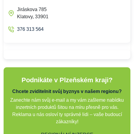
Jiráskova 785
Klatovy, 33901
376 313 564
Podnikáte v Plzeňském kraji?
Chcete zviditelnit svůj byznys v našem regionu?
Zanechte nám svůj e-mail a my vám zašleme nabídku
inzertních produktů šitou na míru přesně pro vás.
Reklama u nás osloví ty správné lidi – vaše budoucí
zákazníky!