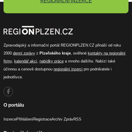
REGIONÁLNÍ INZERCE
Zpravodajský a informační portál REGIONPLZEN.CZ přináší od roku
2000
denní zprávy
z
Plzeňského kraje
, ověřené
kontakty na regionální
firmy
,
kalendář akcí
,
nabídky práce
a mnoho dalšího. Nabízí také
účinnou a cenově dostupnou
regionální inzerci
pro podnikatele i
jednotlivce.
O portálu
Inzerce
Přihlášení
Registrace
Archiv Zpráv
RSS