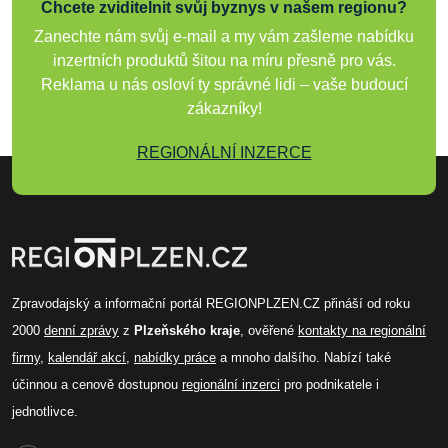
Chcete zviditelnit svůj byznys v našem regionu?
Zanechte nám svůj e-mail a my vám zašleme nabídku
inzertních produktů šitou na míru přesně pro vás.
Reklama u nás osloví ty správné lidi – vaše budoucí
zákazníky!
REGIONÁLNÍ INZERCE
Zpravodajský a informační portál REGIONPLZEN.CZ přináší od roku
2000
denní zprávy
z
Plzeňského kraje
, ověřené
kontakty na regionální
firmy
,
kalendář akcí
,
nabídky práce
a mnoho dalšího. Nabízí také
účinnou a cenově dostupnou
regionální inzerci
pro podnikatele i
jednotlivce.