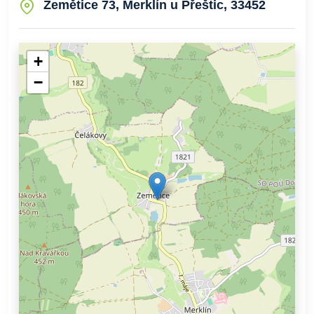
Zemětice 73, Merklín u Přeštic, 33452
+
−