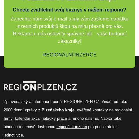
Chcete zviditelnit svůj byznys v našem regionu?
Zanechte nám svůj e-mail a my vám zašleme nabídku
inzertních produktů šitou na míru přesně pro vás.
Reklama u nás osloví ty správné lidi – vaše budoucí
zákazníky!
REGIONÁLNÍ INZERCE
Zpravodajský a informační portál REGIONPLZEN.CZ přináší od roku
2000
denní zprávy
z
Plzeňského kraje
, ověřené
kontakty na regionální
firmy
,
kalendář akcí
,
nabídky práce
a mnoho dalšího. Nabízí také
účinnou a cenově dostupnou
regionální inzerci
pro podnikatele i
jednotlivce.