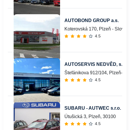
AUTOBOND GROUP a.s.
Koterovská 170, Plzeň - Slovan
4.5
AUTOSERVIS NEDVĚD, s.r.o.
Štefánikova 912/104, Plzeň-Čer
4.5
SUBARU - AUTWEC s.r.o.
Útušická 3, Plzeň, 30100
4.5