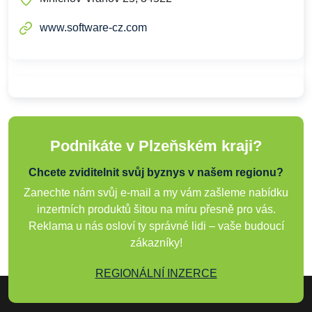
www.software-cz.com
Podnikáte v Plzeňském kraji?
Chcete zviditelnit svůj byznys v našem regionu?
Zanechte nám svůj e-mail a my vám zašleme nabídku
inzertních produktů šitou na míru přesně pro vás.
Reklama u nás osloví ty správné lidi – vaše budoucí
zákazníky!
REGIONÁLNÍ INZERCE