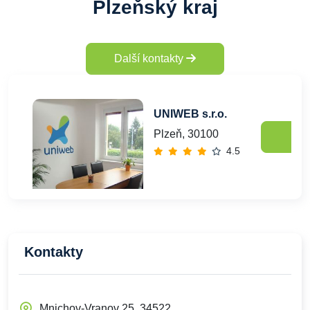
Plzeňský kraj
Další kontakty
UNIWEB s.r.o.
Plzeň, 30100
4.5
Kontakty
Mnichov-Vranov 25, 34522