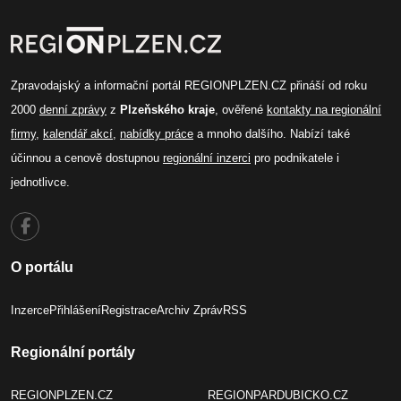
Zpravodajský a informační portál REGIONPLZEN.CZ přináší od roku
2000
denní zprávy
z
Plzeňského kraje
, ověřené
kontakty na regionální
firmy
,
kalendář akcí
,
nabídky práce
a mnoho dalšího. Nabízí také
účinnou a cenově dostupnou
regionální inzerci
pro podnikatele i
jednotlivce.
O portálu
Inzerce
Přihlášení
Registrace
Archiv Zpráv
RSS
Regionální portály
REGIONPLZEN.CZ
REGIONPARDUBICKO.CZ