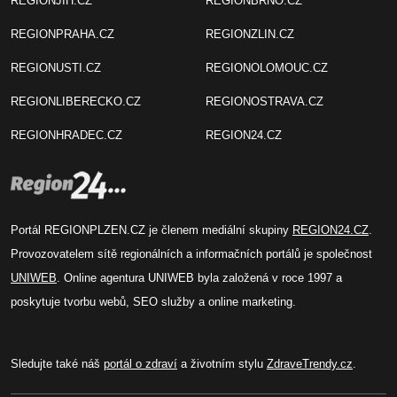
REGIONJIH.CZ
REGIONBRNO.CZ
REGIONPRAHA.CZ
REGIONZLIN.CZ
REGIONUSTI.CZ
REGIONOLOMOUC.CZ
REGIONLIBERECKO.CZ
REGIONOSTRAVA.CZ
REGIONHRADEC.CZ
REGION24.CZ
Portál REGIONPLZEN.CZ je členem mediální skupiny
REGION24.CZ
.
Provozovatelem sítě regionálních a informačních portálů je společnost
UNIWEB
. Online agentura UNIWEB byla založená v roce 1997 a
poskytuje tvorbu webů, SEO služby a online marketing.
Sledujte také náš
portál o zdraví
a životním stylu
ZdraveTrendy.cz
.