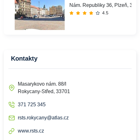
Nám. Republiky 36, Plzeň, 301
4.5
Kontakty
Masarykovo nám. 88/I
Rokycany-Střed, 33701
371 725 345
rsts.rokycany@atlas.cz
www.rsts.cz