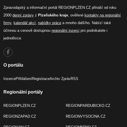
Zpravodajský a informační portál REGIONPLZEN.CZ přináší od roku
2000
denní zprávy
z
Plzeňského kraje
, ověřené
kontakty na regionální
firmy
,
kalendář akcí
,
nabídky práce
a mnoho dalšího. Nabízí také
účinnou a cenově dostupnou
regionální inzerci
pro podnikatele i
jednotlivce.
O portálu
Inzerce
Přihlášení
Registrace
Archiv Zpráv
RSS
Regionální portály
REGIONPLZEN.CZ
REGIONPARDUBICKO.CZ
REGIONZAPAD.CZ
REGIONVYSOCINA.CZ