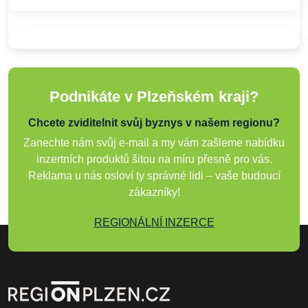
Podnikáte v Plzeňském kraji?
Chcete zviditelnit svůj byznys v našem regionu?
Zanechte nám svůj e-mail a my vám zašleme nabídku
inzertních produktů šitou na míru přesně pro vás.
Reklama u nás osloví ty správné lidi – vaše budoucí
zákazníky!
REGIONÁLNÍ INZERCE