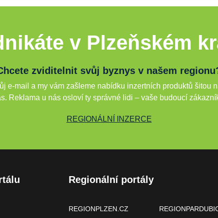
nikáte v Plzeňském kr
Chcete zviditelnit svůj byznys v našem regionu
j e-mail a my vám zašleme nabídku inzertních produktů šitou n
s. Reklama u nás osloví ty správné lidi – vaše budoucí zákazní
REGIONÁLNÍ INZERCE
rtálu
Regionální portály
REGIONPLZEN.CZ
REGIONPARDUBI