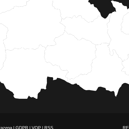
razena |
GDPR
|
VOP
|
RSS
RE