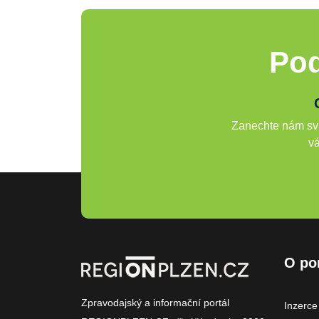
Pod
Zanechte nám svů
vá
O po
Zpravodajský a informační portál
Inzerce