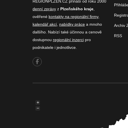
REGIONPLZEN.CZ přináší od roku 2000
Přihláš
denní zprávy
z
Plzeňského kraje
,
Registr
ověřené
kontakty na regionální firmy
,
kalendář akcí
,
nabídky práce
a mnoho
Archiv 
dalšího. Nabízí také účinnou a cenově
RSS
dostupnou
regionální inzerci
pro
podnikatele i jednotlivce.
+
−