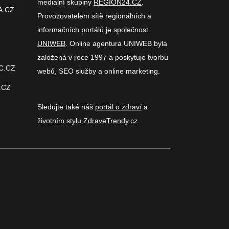
mediální skupiny
REGION24.CZ
.
A.CZ
Provozovatelem sítě regionálních a
informačních portálů je společnost
UNIWEB
. Online agentura UNIWEB byla
založená v roce 1997 a poskytuje tvorbu
C.CZ
webů, SEO služby a online marketing.
.CZ
Sledujte také náš
portál o zdraví
a
životním stylu
ZdraveTrendy.cz
.