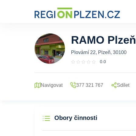
RAMO Plzeň, 
Plovární 22, Plzeň, 30100
0.0
Navigovat
377 321 767
Sdílet
Obory činnosti