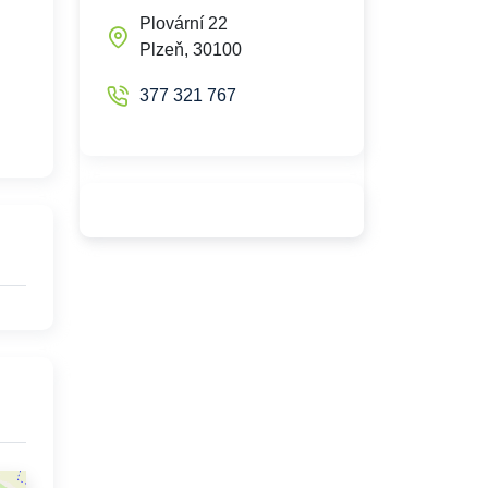
Plovární 22
Plzeň, 30100
377 321 767