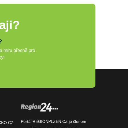
aji?
?
a míru přesně pro
ky!
Portál REGIONPLZEN.CZ je členem
CKO.CZ