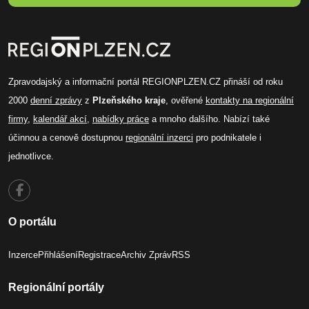
Zpravodajský a informační portál REGIONPLZEN.CZ přináší od roku
2000
denní zprávy
z
Plzeňského kraje
, ověřené
kontakty na regionální
firmy
,
kalendář akcí
,
nabídky práce
a mnoho dalšího. Nabízí také
účinnou a cenově dostupnou
regionální inzerci
pro podnikatele i
jednotlivce.
O portálu
Inzerce
Přihlášení
Registrace
Archiv Zpráv
RSS
Regionální portály