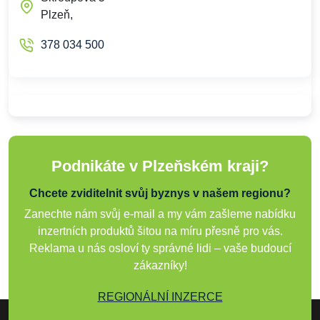
Plzeň,
378 034 500
Podnikáte v Plzeňském kraji?
Chcete zviditelnit svůj byznys v našem regionu?
Zanechte nám svůj e-mail a my vám zašleme nabídku
inzertních produktů šitou na míru přesně pro vás.
Reklama u nás osloví ty správné lidi – vaše budoucí
zákazníky!
REGIONÁLNÍ INZERCE