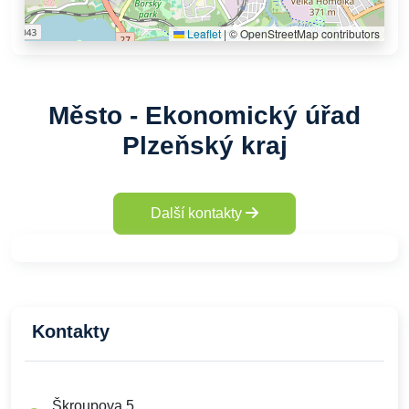
Leaflet
|
© OpenStreetMap contributors
Město - Ekonomický úřad
Plzeňský kraj
Další kontakty
Kontakty
Škroupova 5