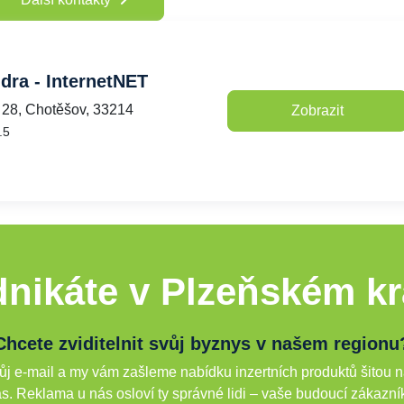
ndra - InternetNET
 28, Chotěšov, 33214
Zobrazit
.5
nikáte v Plzeňském kr
Chcete zviditelnit svůj byznys v našem regionu
j e-mail a my vám zašleme nabídku inzertních produktů šitou n
s. Reklama u nás osloví ty správné lidi – vaše budoucí zákazní