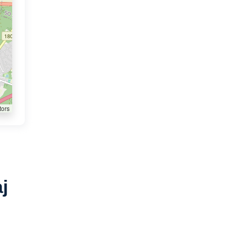
tors
j