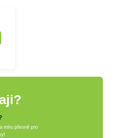
aji?
?
a míru přesně pro
ky!