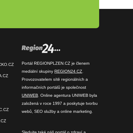
Portál REGIONPLZEN.CZ je členem
CKO.CZ
mediální skupiny
REGION24.CZ
.
A.CZ
Provozovatelem sítě regionálních a
informačních portálů je společnost
UNIWEB
. Online agentura UNIWEB byla
založená v roce 1997 a poskytuje tvorbu
C.CZ
webů, SEO služby a online marketing.
.CZ
Sledujte také náš
portál o zdraví
a