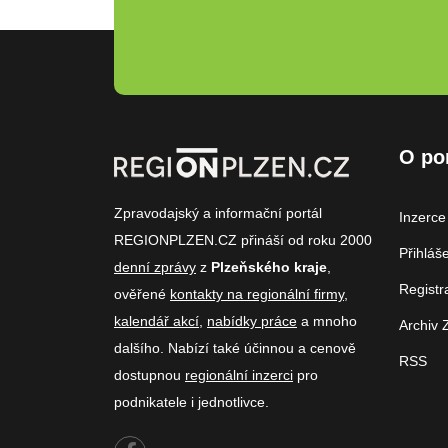
O po
Zpravodajský a informační portál
Inzerce
REGIONPLZEN.CZ přináší od roku 2000
Přihláš
denní zprávy
z
Plzeňského kraje
,
Registr
ověřené
kontakty na regionální firmy
,
kalendář akcí
,
nabídky práce
a mnoho
Archiv 
dalšího. Nabízí také účinnou a cenově
RSS
dostupnou
regionální inzerci
pro
podnikatele i jednotlivce.