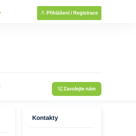
... Zobrazit fotografie
Přihlášení /
Registrace
y
t
Zavolejte nám
Kontakty