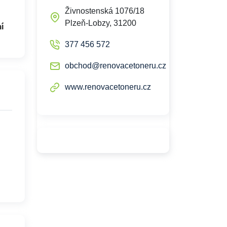
Živnostenská 1076/18
Plzeň-Lobzy, 31200
í
377 456 572
obchod@renovacetoneru.cz
www.renovacetoneru.cz