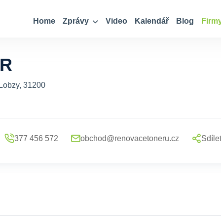
Home
Zprávy
Video
Kalendář
Blog
Firm
ER
-Lobzy, 31200
377 456 572
obchod@renovacetoneru.cz
Sdíle