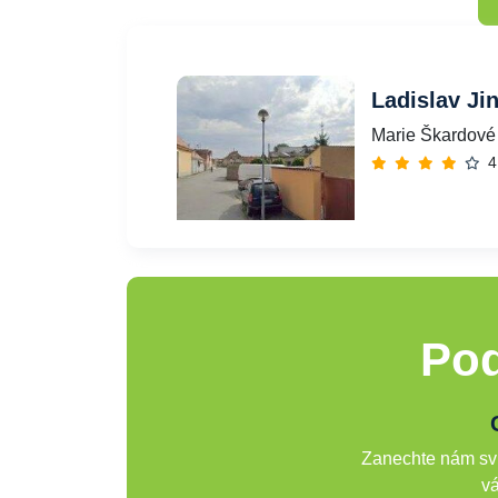
Ladislav Ji
Marie Škardové
4
Pod
Zanechte nám svů
vá