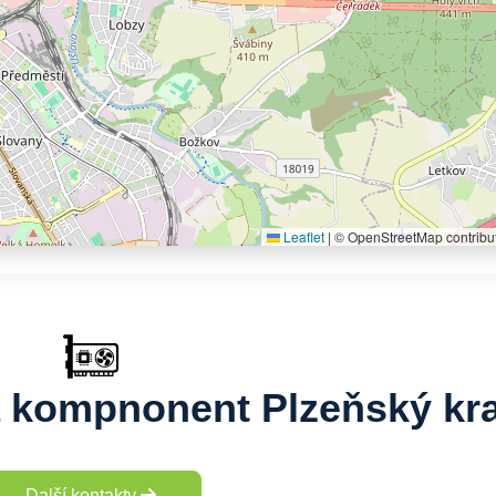
Leaflet
|
© OpenStreetMap contribu
a kompnonent Plzeňský kra
Další kontakty