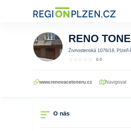
RENO TON
Živnostenská 1076/18, Plzeň
0.0
www.renovacetoneru.cz
Navigovat
O nás