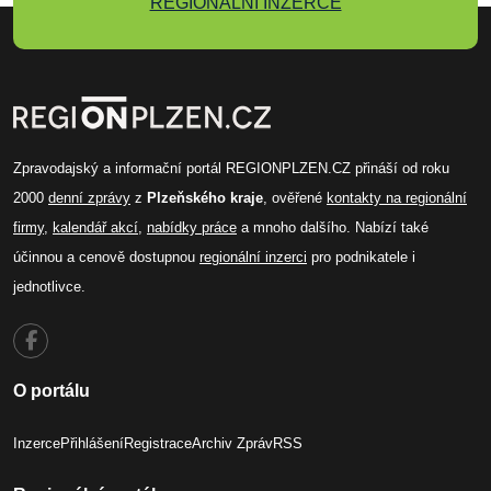
REGIONÁLNÍ INZERCE
Zpravodajský a informační portál REGIONPLZEN.CZ přináší od roku
2000
denní zprávy
z
Plzeňského kraje
, ověřené
kontakty na regionální
firmy
,
kalendář akcí
,
nabídky práce
a mnoho dalšího. Nabízí také
účinnou a cenově dostupnou
regionální inzerci
pro podnikatele i
jednotlivce.
O portálu
Inzerce
Přihlášení
Registrace
Archiv Zpráv
RSS