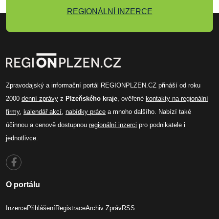
REGIONÁLNÍ INZERCE
Zpravodajský a informační portál REGIONPLZEN.CZ přináší od roku
2000
denní zprávy
z
Plzeňského kraje
, ověřené
kontakty na regionální
firmy
,
kalendář akcí
,
nabídky práce
a mnoho dalšího. Nabízí také
účinnou a cenově dostupnou
regionální inzerci
pro podnikatele i
jednotlivce.
O portálu
Inzerce
Přihlášení
Registrace
Archiv Zpráv
RSS