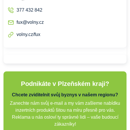
377 432 842
fux@volny.cz
volny.cz/fux
Podnikáte v Plzeňském kraji?
Chcete zviditelnit svůj byznys v našem regionu?
Zanechte nám svůj e-mail a my vám zašleme nabídku
inzertních produktů šitou na míru přesně pro vás.
Reklama u nás osloví ty správné lidi – vaše budoucí
zákazníky!