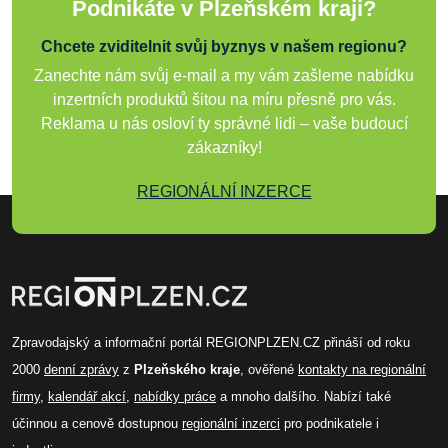
Podnikáte v Plzeňském kraji?
Chcete zviditelnit svůj byznys v našem regionu?
Zanechte nám svůj e-mail a my vám zašleme nabídku
inzertních produktů šitou na míru přesně pro vás.
Reklama u nás osloví ty správné lidi – vaše budoucí
zákazníky!
REGIONÁLNÍ INZERCE
Zpravodajský a informační portál REGIONPLZEN.CZ přináší od roku
2000
denní zprávy
z
Plzeňského kraje
, ověřené
kontakty na regionální
firmy
,
kalendář akcí
,
nabídky práce
a mnoho dalšího. Nabízí také
účinnou a cenově dostupnou
regionální inzerci
pro podnikatele i