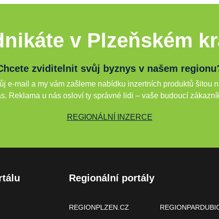
nikáte v Plzeňském kr
Chcete zviditelnit svůj byznys v našem regionu
j e-mail a my vám zašleme nabídku inzertních produktů šitou n
s. Reklama u nás osloví ty správné lidi – vaše budoucí zákazní
REGIONÁLNÍ INZERCE
rtálu
Regionální portály
REGIONPLZEN.CZ
REGIONPARDUBI