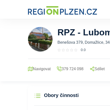
RPZ - Lubom
Benešova 379, Domažlice, 3
0.0
Navigovat
379 724 098
Sdílet
Obory činnosti