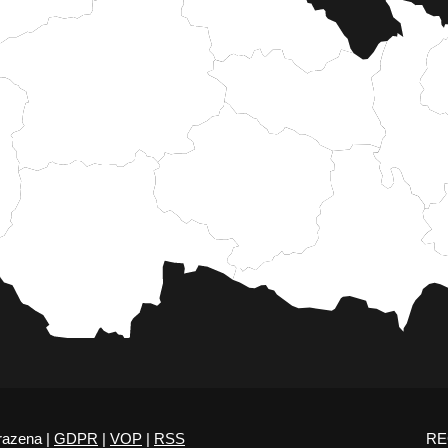
razena |
GDPR
|
VOP
|
RSS
RE