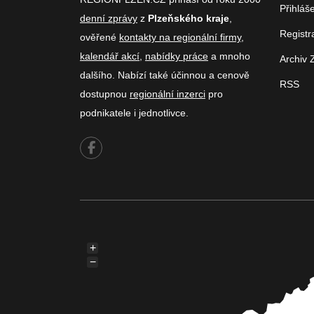
Přihláš
denní zprávy
z
Plzeňského kraje
,
Registr
ověřené
kontakty na regionální firmy
,
kalendář akcí
,
nabídky práce
a mnoho
Archiv 
dalšího. Nabízí také účinnou a cenově
RSS
dostupnou
regionální inzerci
pro
podnikatele i jednotlivce.
+
−