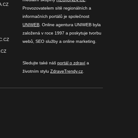
A.CZ
Provozovatelem sítě regionálních a
informačních portálů je společnost
UNIWEB
. Online agentura UNIWEB byla
založená v roce 1997 a poskytuje tvorbu
C.CZ
webů, SEO služby a online marketing.
.CZ
Sledujte také náš
portál o zdraví
a
životním stylu
ZdraveTrendy.cz
.