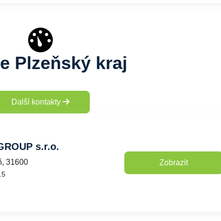
e Plzeňský kraj
Další kontakty
ROUP s.r.o.
ň, 31600
Zobrazit
.5