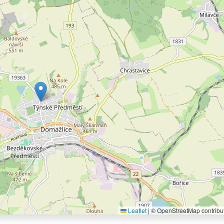
Leaflet
|
© OpenStreetMap contribu