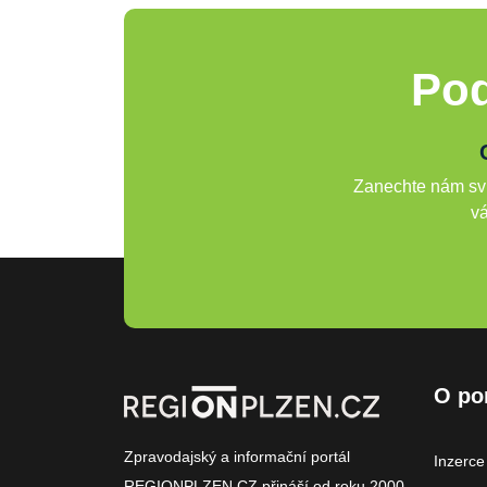
Pod
Zanechte nám svů
vá
O po
Zpravodajský a informační portál
Inzerce
REGIONPLZEN.CZ přináší od roku 2000