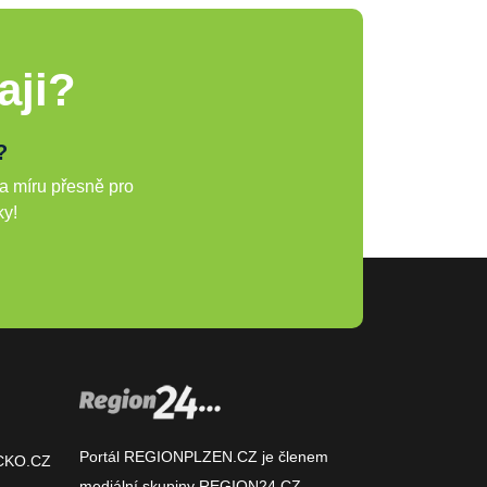
aji?
?
a míru přesně pro
ky!
Portál REGIONPLZEN.CZ je členem
CKO.CZ
mediální skupiny
REGION24.CZ
.