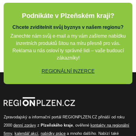
Podnikáte v Plzeňském kraji?
Chcete zviditelnit svůj byznys v našem regionu?
Zanechte nám svůj e-mail a my vám zašleme nabídku
inzertních produktů šitou na míru přesně pro vás.
Reklama u nás osloví ty správné lidi – vaše budoucí
zákazníky!
REGIONÁLNÍ INZERCE
Zpravodajský a informační portál REGIONPLZEN.CZ přináší od roku
2000
denní zprávy
z
Plzeňského kraje
, ověřené
kontakty na regionální
firmy
,
kalendář akcí
,
nabídky práce
a mnoho dalšího. Nabízí také