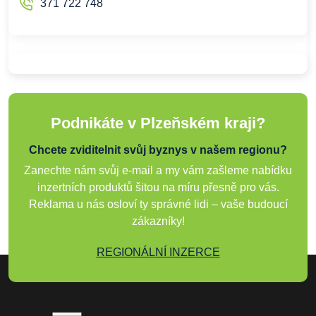
371 722 748
Podnikáte v Plzeňském kraji?
Chcete zviditelnit svůj byznys v našem regionu?
Zanechte nám svůj e-mail a my vám zašleme nabídku
inzertních produktů šitou na míru přesně pro vás.
Reklama u nás osloví ty správné lidi – vaše budoucí
zákazníky!
REGIONÁLNÍ INZERCE