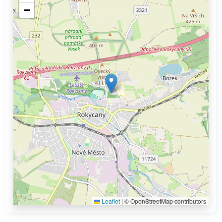
−
Leaflet
|
© OpenStreetMap contributors