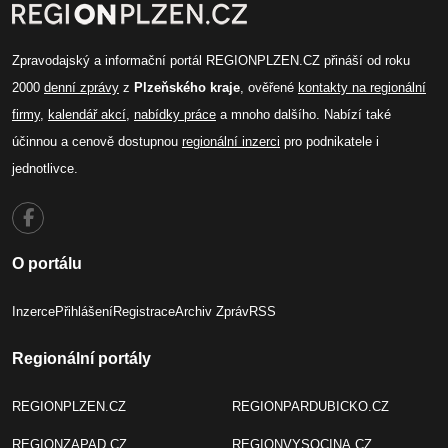
Zpravodajský a informační portál REGIONPLZEN.CZ přináší od roku
2000
denní zprávy
z
Plzeňského kraje
, ověřené
kontakty na regionální
firmy
,
kalendář akcí
,
nabídky práce
a mnoho dalšího. Nabízí také
účinnou a cenově dostupnou
regionální inzerci
pro podnikatele i
jednotlivce.
O portálu
Inzerce
Přihlášení
Registrace
Archiv Zpráv
RSS
Regionální portály
REGIONPLZEN.CZ
REGIONPARDUBICKO.CZ
REGIONZAPAD.CZ
REGIONVYSOCINA.CZ