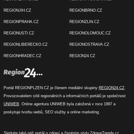
REGIONJIH.CZ
REGIONBRNO.CZ
REGIONPRAHA.CZ
REGIONZLIN.CZ
REGIONUSTI.CZ
REGIONOLOMOUC.CZ
REGIONLIBERECKO.CZ
REGIONOSTRAVA.CZ
REGIONHRADEC.CZ
REGION24.CZ
Portál REGIONPLZEN.CZ je členem mediální skupiny
REGION24.CZ
.
Provozovatelem sítě regionálních a informačních portálů je společnost
UNIWEB
. Online agentura UNIWEB byla založená v roce 1997 a
poskytuje tvorbu webů, SEO služby a online marketing.
Sledujte také náš
portál o zdraví
a životním stylu
ZdraveTrendy.cz
.