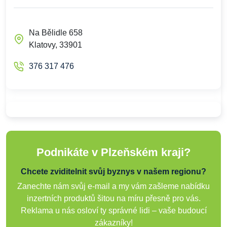
Na Bělidle 658
Klatovy, 33901
376 317 476
Podnikáte v Plzeňském kraji?
Chcete zviditelnit svůj byznys v našem regionu?
Zanechte nám svůj e-mail a my vám zašleme nabídku
inzertních produktů šitou na míru přesně pro vás.
Reklama u nás osloví ty správné lidi – vaše budoucí
zákazníky!