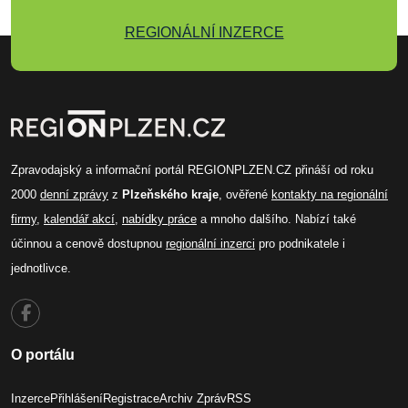
REGIONÁLNÍ INZERCE
Zpravodajský a informační portál REGIONPLZEN.CZ přináší od roku
2000
denní zprávy
z
Plzeňského kraje
, ověřené
kontakty na regionální
firmy
,
kalendář akcí
,
nabídky práce
a mnoho dalšího. Nabízí také
účinnou a cenově dostupnou
regionální inzerci
pro podnikatele i
jednotlivce.
O portálu
Inzerce
Přihlášení
Registrace
Archiv Zpráv
RSS