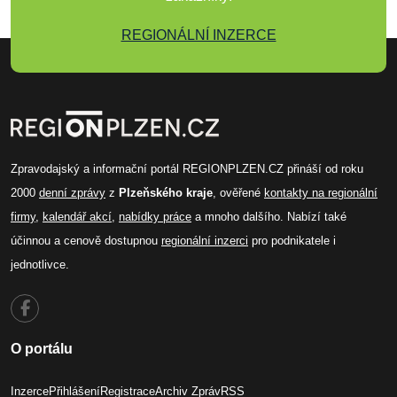
REGIONÁLNÍ INZERCE
Zpravodajský a informační portál REGIONPLZEN.CZ přináší od roku
2000
denní zprávy
z
Plzeňského kraje
, ověřené
kontakty na regionální
firmy
,
kalendář akcí
,
nabídky práce
a mnoho dalšího. Nabízí také
účinnou a cenově dostupnou
regionální inzerci
pro podnikatele i
jednotlivce.
O portálu
Inzerce
Přihlášení
Registrace
Archiv Zpráv
RSS