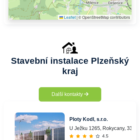
Leaflet
|
© OpenStreetMap contributors
Stavební instalace Plzeňský
kraj
Další kontakty
Ploty Kodl, s.r.o.
U Ježku 1265, Rokycany, 3370
4.5