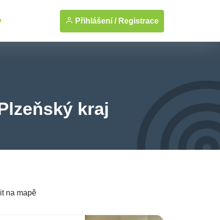
Přihlášení /
Registrace
y
Plzeňský kraj
it na mapě