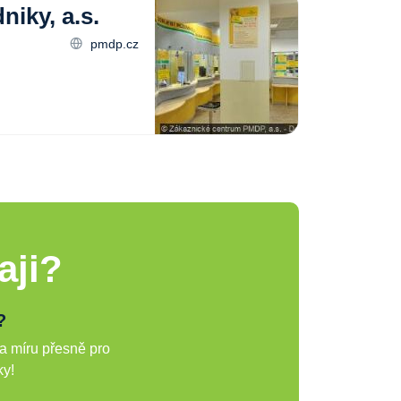
iky, a.s.
pmdp.cz
aji?
?
a míru přesně pro
ky!