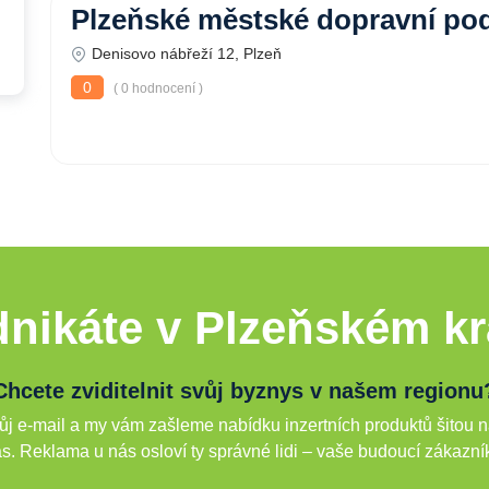
Plzeňské městské dopravní podn
Denisovo nábřeží 12, Plzeň
0
( 0 hodnocení )
nikáte v Plzeňském kr
Chcete zviditelnit svůj byznys v našem regionu
j e-mail a my vám zašleme nabídku inzertních produktů šitou n
s. Reklama u nás osloví ty správné lidi – vaše budoucí zákazní