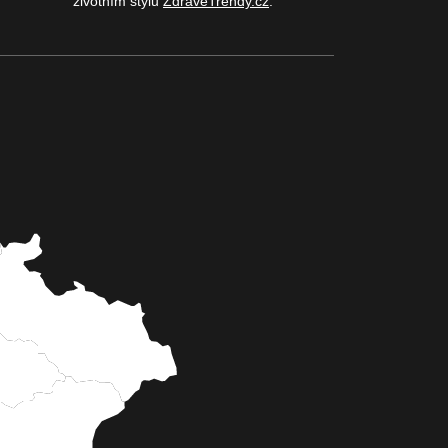
životním stylu
ZdraveTrendy.cz
.