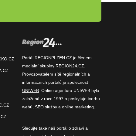
Portál REGIONPLZEN.CZ je členem
CKO.CZ
mediální skupiny
REGION24.CZ
.
A.CZ
Provozovatelem sítě regionálních a
informačních portálů je společnost
UNIWEB
. Online agentura UNIWEB byla
založená v roce 1997 a poskytuje tvorbu
C.CZ
webů, SEO služby a online marketing.
.CZ
Sledujte také náš
portál o zdraví
a