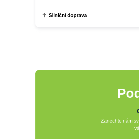
Silniční doprava
Pod
Zanechte nám svů
vá