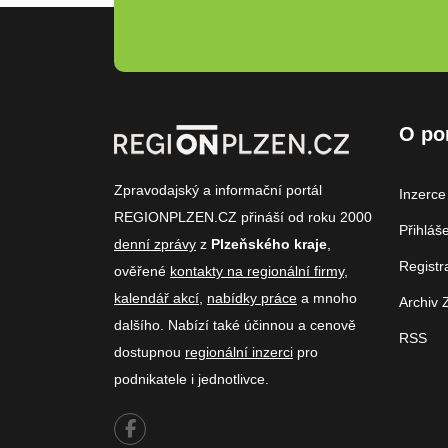
O po
Zpravodajský a informační portál
Inzerce
REGIONPLZEN.CZ přináší od roku 2000
Přihláš
denní zprávy
z
Plzeňského kraje
,
Registr
ověřené
kontakty na regionální firmy
,
kalendář akcí
,
nabídky práce
a mnoho
Archiv 
dalšího. Nabízí také účinnou a cenově
RSS
dostupnou
regionální inzerci
pro
podnikatele i jednotlivce.