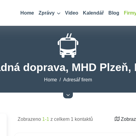
Home
Zprávy
Video
Kalendář
Blog
Firm
dná doprava, MHD Plzeň, 
Home
Adresář firem
Zobrazeno
1-1
z celkem 1 kontaktů
Zobraz