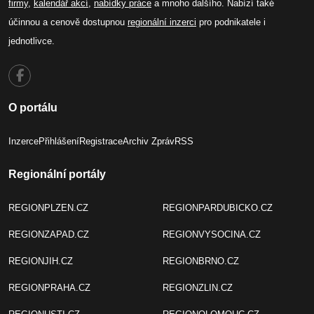
firmy
,
kalendář akcí
,
nabídky práce
a mnoho dalšího. Nabízí také
účinnou a cenově dostupnou
regionální inzerci
pro podnikatele i
jednotlivce.
O portálu
Inzerce
Přihlášení
Registrace
Archiv Zpráv
RSS
Regionální portály
REGIONPLZEN.CZ
REGIONPARDUBICKO.CZ
REGIONZAPAD.CZ
REGIONVYSOCINA.CZ
REGIONJIH.CZ
REGIONBRNO.CZ
REGIONPRAHA.CZ
REGIONZLIN.CZ