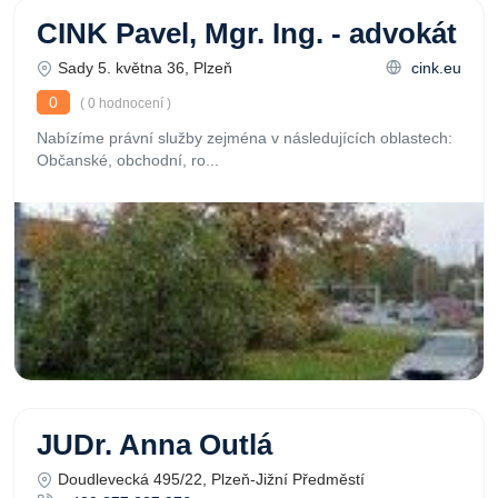
CINK Pavel, Mgr. Ing. - advokát
Sady 5. května 36, Plzeň
cink.eu
0
( 0 hodnocení )
Nabízíme právní služby zejména v následujících oblastech:
Občanské, obchodní, ro...
JUDr. Anna Outlá
Doudlevecká 495/22, Plzeň-Jižní Předměstí