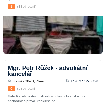
1
( 1 hodnocení )
Mgr. Petr Růžek - advokátní
kancelář
Pražská 38/43, Plzeň
+420 377 220 420
0
( 0 hodnocení )
Nabídka advokátních služeb v oblasti občanského a
obchodního práva, konkursního ...