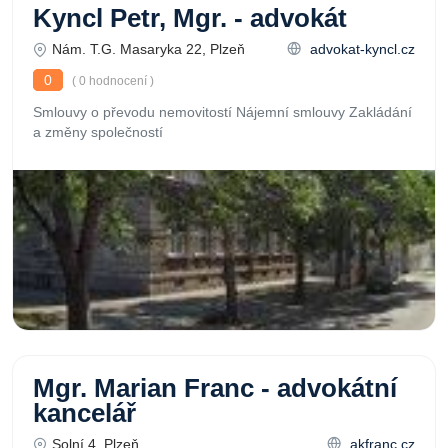
Kyncl Petr, Mgr. - advokát
Nám. T.G. Masaryka 22, Plzeň
advokat-kyncl.cz
0
( 0 hodnocení )
Smlouvy o převodu nemovitostí Nájemní smlouvy Zakládání
a změny společností
Mgr. Marian Franc - advokátní
kancelář
Solní 4, Plzeň
akfranc.cz