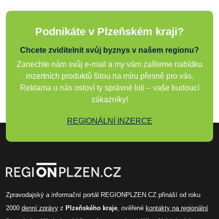
Podnikáte v Plzeňském kraji?
Chcete zviditelnit svůj byznys v našem regionu?
Zanechte nám svůj e-mail a my vám zašleme nabídku
inzertních produktů šitou na míru přesně pro vás.
Reklama u nás osloví ty správné lidi – vaše budoucí
zákazníky!
REGIONÁLNÍ INZERCE
Zpravodajský a informační portál REGIONPLZEN.CZ přináší od roku
2000
denní zprávy
z
Plzeňského kraje
, ověřené
kontakty na regionální