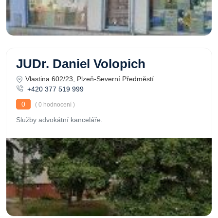
JUDr. Daniel Volopich
Vlastina 602/23, Plzeň-Severní Předměstí
+420 377 519 999
0
( 0 hodnocení )
Služby advokátní kanceláře.