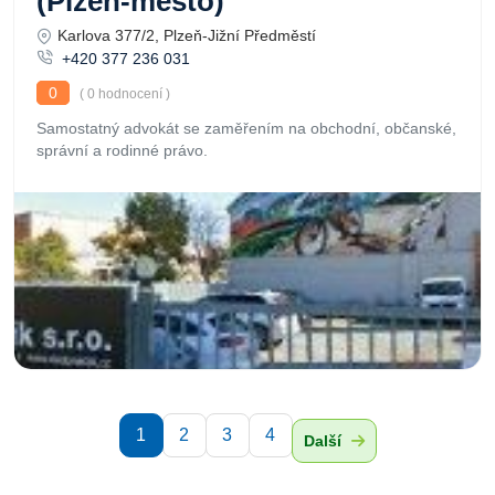
(Plzeň-město)
Karlova 377/2, Plzeň-Jižní Předměstí
+420 377 236 031
0
( 0 hodnocení )
Samostatný advokát se zaměřením na obchodní, občanské,
správní a rodinné právo.
1
2
3
4
Další