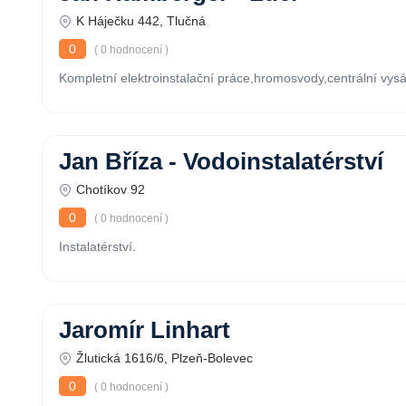
K Háječku 442, Tlučná
0
( 0 hodnocení )
Kompletní elektroinstalační práce,hromosvody,centrální vys
Jan Bříza - Vodoinstalatérství
Chotíkov 92
0
( 0 hodnocení )
Instalatérství.
Jaromír Linhart
Žlutická 1616/6, Plzeň-Bolevec
0
( 0 hodnocení )