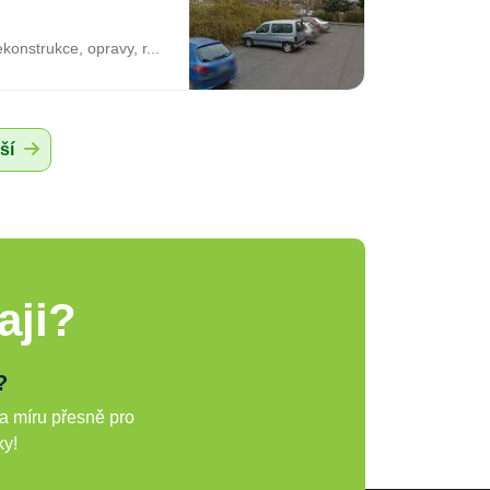
onstrukce, opravy, r...
ší
aji?
?
a míru přesně pro
ky!