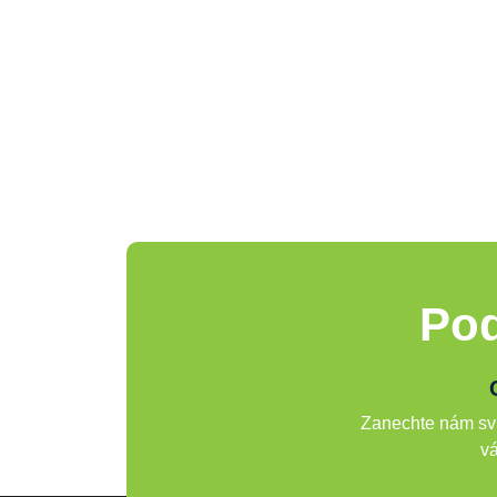
Pod
Zanechte nám svů
vá