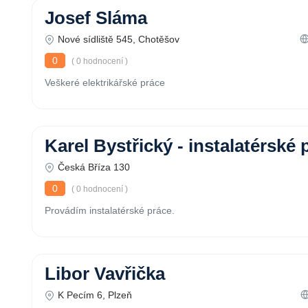
Josef Sláma
Nové sídliště 545, Chotěšov
0
( 0 hodnocení )
Veškeré elektrikářské práce
Karel Bystřický - instalatérské 
Česká Bříza 130
0
( 0 hodnocení )
Provádím instalatérské práce.
Libor Vavřička
K Pecím 6, Plzeň