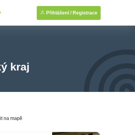
Přihlášení /
Registrace
y
ý kraj
it na mapě