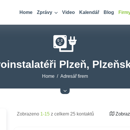
Home
Zprávy
Video
Kalendář
Blog
Firm
roinstalatéři Plzeň, Plzeňsk
Home
Adresář firem
Zobrazeno
1-15
z celkem 25 kontaktů
Zobraz