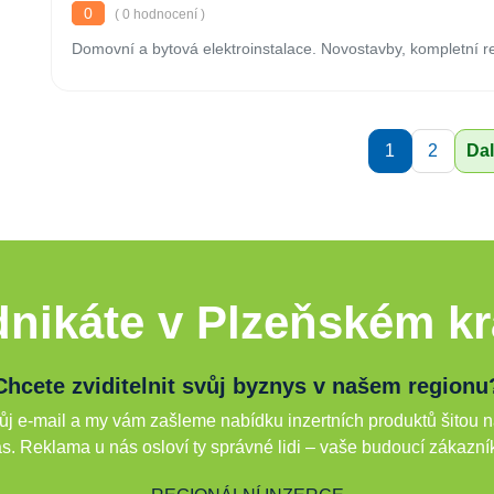
0
( 0 hodnocení )
Domovní a bytová elektroinstalace. Novostavby, kompletní rek
1
2
Dal
nikáte v Plzeňském kr
Chcete zviditelnit svůj byznys v našem regionu
j e-mail a my vám zašleme nabídku inzertních produktů šitou n
s. Reklama u nás osloví ty správné lidi – vaše budoucí zákazní