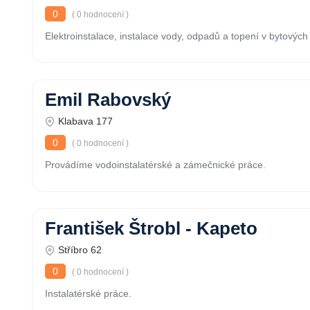
0
( 0 hodnocení )
Elektroinstalace, instalace vody, odpadů a topení v bytových 
Emil Rabovský
Klabava 177
0
( 0 hodnocení )
Provádíme vodoinstalatérské a zámečnické práce.
František Štrobl - Kapeto
Stříbro 62
0
( 0 hodnocení )
Instalatérské práce.