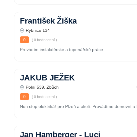
František Žiška
Rybnice 134
0
( 0 hodnocení )
Provádím instalatérské a topenářské práce.
JAKUB JEŽEK
Polní 539, Zbůch
0
( 0 hodnocení )
Non stop elektrikář pro Plzeň a okolí. Provádíme domovní a b
Jan Hamberger - Luci