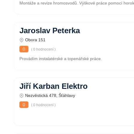
Montáže a revize hromosvodů. Výškové práce pomocí horole
Jaroslav Peterka
Obora 151
0
( 0 hodnocení )
Provádím instalatérské a topenářské práce.
Jiří Karban Elektro
Nezvěstická 478, Šťáhlavy
0
( 0 hodnocení )