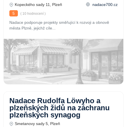
Kopeckého sady 11, Plzeň
nadace700.cz
5
( 10 hodnocení )
Nadace podporuje projekty směřující k rozvoji a obnově
města Plzně, jejichž cíle...
Nadace Rudolfa Löwyho a
plzeňských židů na záchranu
plzeňských synagog
Smetanovy sady 5, Plzeň