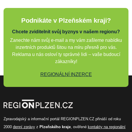
Podnikáte v Plzeňském kraji?
Chcete zviditelnit svůj byznys v našem regionu?
Zanechte nám svůj e-mail a my vám zašleme nabídku
inzertních produktů šitou na míru přesně pro vás.
Reklama u nás osloví ty správné lidi – vaše budoucí
zákazníky!
REGIONÁLNÍ INZERCE
Zpravodajský a informační portál REGIONPLZEN.CZ přináší od roku
2000
denní zprávy
z
Plzeňského kraje
, ověřené
kontakty na regionální