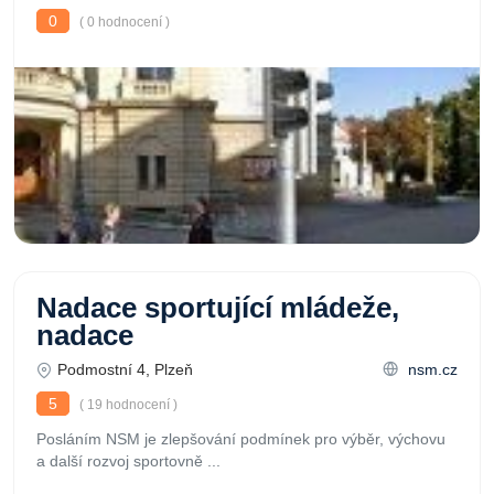
0
( 0 hodnocení )
Nadace sportující mládeže,
nadace
Podmostní 4, Plzeň
nsm.cz
5
( 19 hodnocení )
Posláním NSM je zlepšování podmínek pro výběr, výchovu
a další rozvoj sportovně ...