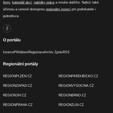
firmy
,
kalendář akcí
,
nabídky práce
a mnoho dalšího. Nabízí také
účinnou a cenově dostupnou
regionální inzerci
pro podnikatele i
jednotlivce.
O portálu
Inzerce
Přihlášení
Registrace
Archiv Zpráv
RSS
Regionální portály
REGIONPLZEN.CZ
REGIONPARDUBICKO.CZ
REGIONZAPAD.CZ
REGIONVYSOCINA.CZ
REGIONJIH.CZ
REGIONBRNO.CZ
REGIONPRAHA.CZ
REGIONZLIN.CZ