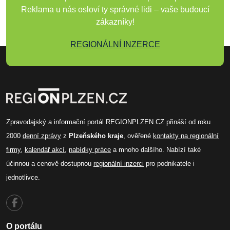
Reklama u nás osloví ty správné lidi – vaše budoucí
zákazníky!
REGIONÁLNÍ INZERCE
Zpravodajský a informační portál REGIONPLZEN.CZ přináší od roku
2000
denní zprávy
z
Plzeňského kraje
, ověřené
kontakty na regionální
firmy
,
kalendář akcí
,
nabídky práce
a mnoho dalšího. Nabízí také
účinnou a cenově dostupnou
regionální inzerci
pro podnikatele i
jednotlivce.
O portálu