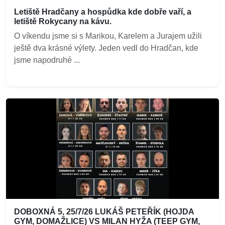
Letiště Hradčany a hospůdka kde dobře vaří, a
letiště Rokycany na kávu.
O víkendu jsme si s Marikou, Karelem a Jurajem užili
ještě dva krásné výlety. Jeden vedl do Hradčan, kde
jsme napodruhé ...
DOBOXNÁ 5, 25/7/26 LUKÁŠ PETEŘÍK (HOJDA
GYM, DOMAŽLICE) VS MILAN HYŽA (TEEP GYM,