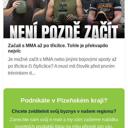
Začali s MMA až po třicítce. Tohle je překvapilo
nejvíc
Je možné začít s MMA nebo jinými bojovými sporty až
po třicítce či čtyřicítce? A musí mít člověk před prvním
tréninkem d...
Podnikáte v Plzeňském kraji?
Chcete zviditelnit svůj byznys v našem regionu?
Zanechte nám svůj e-mail a my vám zašleme nabídku
inzertních produktů šitou na míru přesně pro vás.