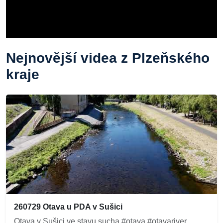
Nejnovější videa z Plzeňského
kraje
260729 Otava u PDA v Sušici
Otava v Sušici ve stavu sucha #otava #otavariver