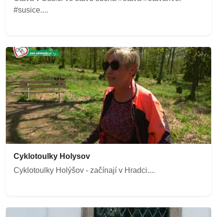
#susice....
Cyklotoulky Holysov
Cyklotoulky Holýšov - začínají v Hradci....