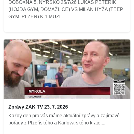
DOBOXNÁ 5, NÝRSKO 25/7/26 LUKÁŠ PETEŘÍK
(HOJDA GYM, DOMAŽLICE) VS MILAN HYŽA (TEEP
GYM, PLZEŇ) K-1 MUŽI ......
Zprávy ZAK TV 23. 7. 2026
Každý den pro vás máme aktuální zprávy a zajímavé
pořady z Plzeňského a Karlovarského kraje....