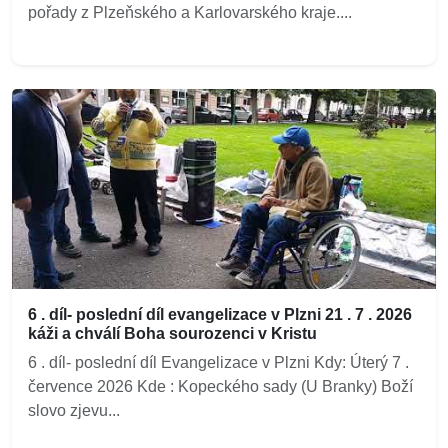
pořady z Plzeňského a Karlovarského kraje....
6 . díl- poslední díl evangelizace v Plzni 21 . 7 . 2026
káži a chválí Boha sourozenci v Kristu
6 . díl- poslední díl Evangelizace v Plzni Kdy: Úterý 7 .
července 2026 Kde : Kopeckého sady (U Branky) Boží
slovo zjevu...