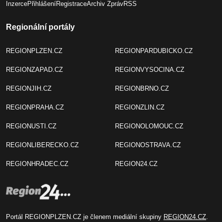
Inzerce
Přihlášení
Registrace
Archiv Zpráv
RSS
Regionální portály
REGIONPLZEN.CZ
REGIONPARDUBICKO.CZ
REGIONZAPAD.CZ
REGIONVYSOCINA.CZ
REGIONJIH.CZ
REGIONBRNO.CZ
REGIONPRAHA.CZ
REGIONZLIN.CZ
REGIONUSTI.CZ
REGIONOLOMOUC.CZ
REGIONLIBERECKO.CZ
REGIONOSTRAVA.CZ
REGIONHRADEC.CZ
REGION24.CZ
Portál REGIONPLZEN.CZ je členem mediální skupiny
REGION24.CZ
.