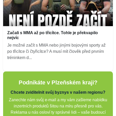
Začali s MMA až po třicítce. Tohle je překvapilo
nejvíc
Je možné začít s MMA nebo jinými bojovými sporty až
po třicítce či čtyřicítce? A musí mít člověk před prvním
tréninkem d...
Podnikáte v Plzeňském kraji?
Chcete zviditelnit svůj byznys v našem regionu?
Zanechte nám svůj e-mail a my vám zašleme nabídku
inzertních produktů šitou na míru přesně pro vás.
Reklama u nás osloví ty správné lidi – vaše budoucí