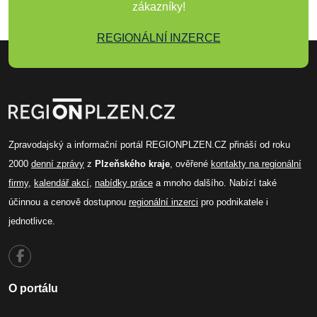
zákazníky!
REGIONÁLNÍ INZERCE
Zpravodajský a informační portál REGIONPLZEN.CZ přináší od roku
2000
denní zprávy
z
Plzeňského kraje
, ověřené
kontakty na regionální
firmy
,
kalendář akcí
,
nabídky práce
a mnoho dalšího. Nabízí také
účinnou a cenově dostupnou
regionální inzerci
pro podnikatele i
jednotlivce.
O portálu