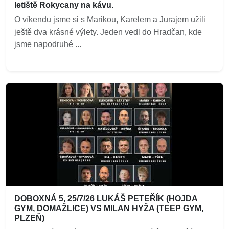
letiště Rokycany na kávu.
O víkendu jsme si s Marikou, Karelem a Jurajem užili
ještě dva krásné výlety. Jeden vedl do Hradčan, kde
jsme napodruhé ...
DOBOXNÁ 5, 25/7/26 LUKÁŠ PETEŘÍK (HOJDA
GYM, DOMAŽLICE) VS MILAN HYŽA (TEEP GYM,
PLZEŇ)