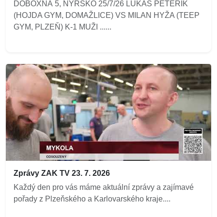
DOBOXNÁ 5, NÝRSKO 25/7/26 LUKÁŠ PETEŘÍK
(HOJDA GYM, DOMAŽLICE) VS MILAN HYŽA (TEEP
GYM, PLZEŇ) K-1 MUŽI ......
Zprávy ZAK TV 23. 7. 2026
Každý den pro vás máme aktuální zprávy a zajímavé
pořady z Plzeňského a Karlovarského kraje....