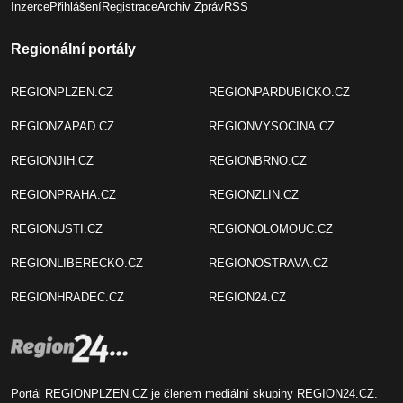
Inzerce
Přihlášení
Registrace
Archiv Zpráv
RSS
Regionální portály
REGIONPLZEN.CZ
REGIONPARDUBICKO.CZ
REGIONZAPAD.CZ
REGIONVYSOCINA.CZ
REGIONJIH.CZ
REGIONBRNO.CZ
REGIONPRAHA.CZ
REGIONZLIN.CZ
REGIONUSTI.CZ
REGIONOLOMOUC.CZ
REGIONLIBERECKO.CZ
REGIONOSTRAVA.CZ
REGIONHRADEC.CZ
REGION24.CZ
Portál REGIONPLZEN.CZ je členem mediální skupiny
REGION24.CZ
.