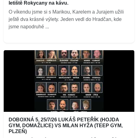
letiště Rokycany na kávu.
O víkendu jsme si s Marikou, Karelem a Jurajem užili
ještě dva krásné výlety. Jeden vedl do Hradčan, kde
jsme napodruhé ...
DOBOXNÁ 5, 25/7/26 LUKÁŠ PETEŘÍK (HOJDA
GYM, DOMAŽLICE) VS MILAN HYŽA (TEEP GYM,
PLZEŇ)