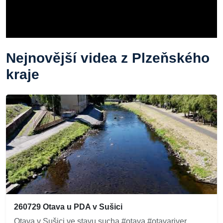
Nejnovější videa z Plzeňského
kraje
260729 Otava u PDA v Sušici
Otava v Sušici ve stavu sucha #otava #otavariver