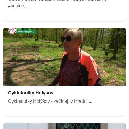
#susice....
Cyklotoulky Holysov
Cyklotoulky Holýšov - začínají v Hradci....