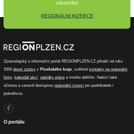
zákazníky!
REGIONÁLNÍ INZERCE
Zpravodajský a informační portál REGIONPLZEN.CZ přináší od roku
2000
denní zprávy
z
Plzeňského kraje
, ověřené
kontakty na regionální
firmy
,
kalendář akcí
,
nabídky práce
a mnoho dalšího. Nabízí také
účinnou a cenově dostupnou
regionální inzerci
pro podnikatele i
jednotlivce.
O portálu