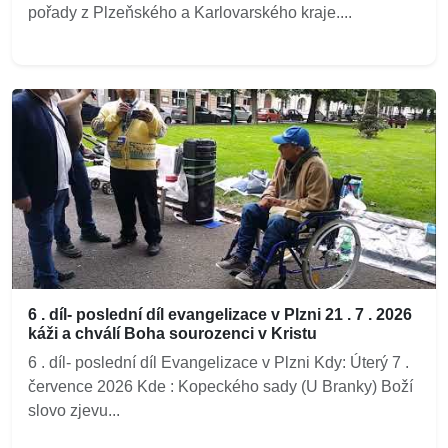
pořady z Plzeňského a Karlovarského kraje....
6 . díl- poslední díl evangelizace v Plzni 21 . 7 . 2026
káži a chválí Boha sourozenci v Kristu
6 . díl- poslední díl Evangelizace v Plzni Kdy: Úterý 7 .
července 2026 Kde : Kopeckého sady (U Branky) Boží
slovo zjevu...