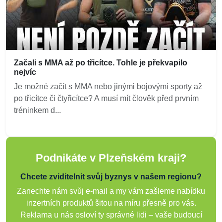
Začali s MMA až po třicítce. Tohle je překvapilo
nejvíc
Je možné začít s MMA nebo jinými bojovými sporty až
po třicítce či čtyřicítce? A musí mít člověk před prvním
tréninkem d...
Podnikáte v Plzeňském kraji?
Chcete zviditelnit svůj byznys v našem regionu?
Zanechte nám svůj e-mail a my vám zašleme nabídku
inzertních produktů šitou na míru přesně pro vás.
Reklama u nás osloví ty správné lidi – vaše budoucí