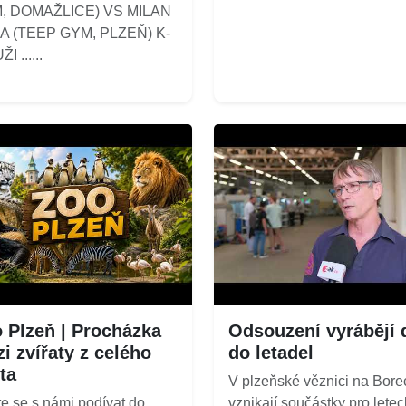
, DOMAŽLICE) VS MILAN
A (TEEP GYM, PLZEŇ) K-
I ......
 Plzeň | Procházka
Odsouzení vyrábějí d
i zvířaty z celého
do letadel
ta
V plzeňské věznici na Bore
e se s námi podívat do
vznikají součástky pro letec