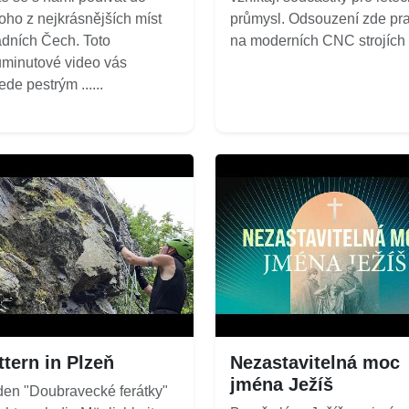
oho z nejkrásnějších míst
průmysl. Odsouzení zde pra
dních Čech. Toto
na moderních CNC strojích a
minutové video vás
ede pestrým ......
ttern in Plzeň
Nezastavitelná moc
jména Ježíš
den "Doubravecké ferátky"