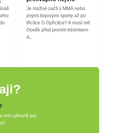
a
ínáš
Je možné začít s MMA nebo
šeho
jinými bojovými sporty až po
kdo
třicítce či čtyřicítce? A musí mít
člověk před prvním tréninkem
d...
aji?
?
a míru přesně pro
ky!