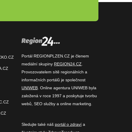
Portál REGIONPLZEN.CZ je členem
CKO.CZ
mediální skupiny
REGION24.CZ
.
A.CZ
Provozovatelem sítě regionálních a
informačních portálů je společnost
UNIWEB
. Online agentura UNIWEB byla
založená v roce 1997 a poskytuje tvorbu
C.CZ
webů, SEO služby a online marketing.
.CZ
Sledujte také náš
portál o zdraví
a