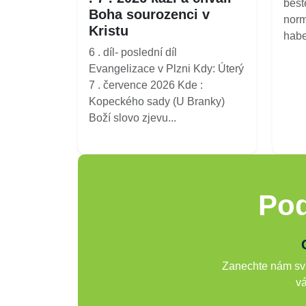
best
Boha sourozenci v
norm
Kristu
habe
6 . díl- poslední díl
Evangelizace v Plzni Kdy: Úterý
7 . července 2026 Kde :
Kopeckého sady (U Branky)
Boží slovo zjevu...
Pod
Zanechte nám svů
vá