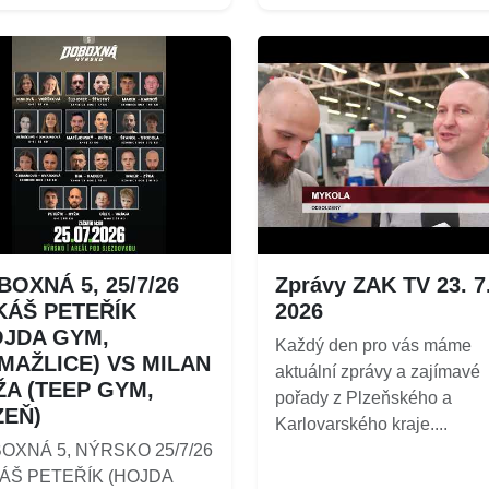
OXNÁ 5, 25/7/26
Zprávy ZAK TV 23. 7
KÁŠ PETEŘÍK
2026
OJDA GYM,
Každý den pro vás máme
MAŽLICE) VS MILAN
aktuální zprávy a zajímavé
ŽA (TEEP GYM,
pořady z Plzeňského a
ZEŇ)
Karlovarského kraje....
OXNÁ 5, NÝRSKO 25/7/26
ÁŠ PETEŘÍK (HOJDA