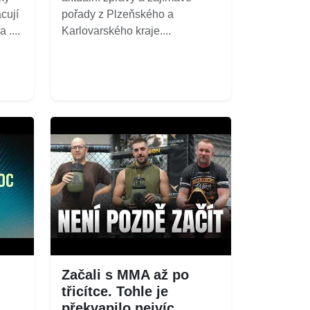
cují
pořady z Plzeňského a
 ....
Karlovarského kraje....
Začali s MMA až po
třicítce. Tohle je
překvapilo nejvíc