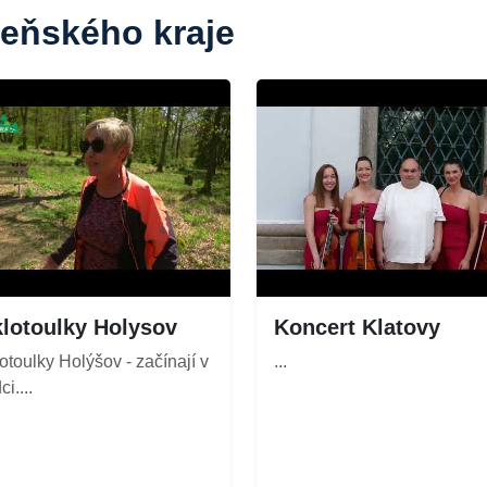
zeňského kraje
lotoulky Holysov
Koncert Klatovy
otoulky Holýšov - začínají v
...
i....