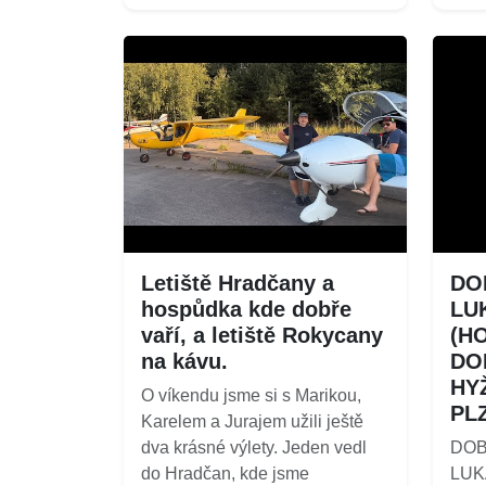
Letiště Hradčany a
DOB
hospůdka kde dobře
LU
vaří, a letiště Rokycany
(H
na kávu.
DO
HY
O víkendu jsme si s Marikou,
PL
Karelem a Jurajem užili ještě
dva krásné výlety. Jeden vedl
DOB
do Hradčan, kde jsme
LUK