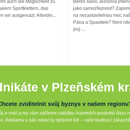
eht auch die Möglichkeit zu
Bereš slávu Ježíšova jmén
alem Sportklettern, das
jako samozřejmost? Zapom
n wir ausgenutzt. Allerdin...
na nezastavitelnou moc na
Pána a Spasitele? Není ni
jiný ...
nikáte v Plzeňském kr
Chcete zviditelnit svůj byznys v našem regionu
j e-mail a my vám zašleme nabídku inzertních produktů šitou n
s. Reklama u nás osloví ty správné lidi – vaše budoucí zákazní