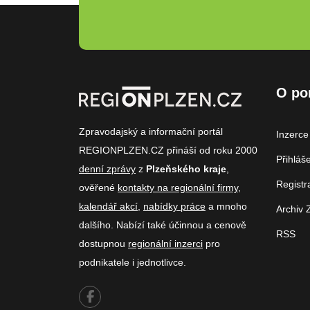
O po
Zpravodajský a informační portál
Inzerce
REGIONPLZEN.CZ přináší od roku 2000
Přihláš
denní zprávy
z
Plzeňského kraje
,
Registr
ověřené
kontakty na regionální firmy
,
kalendář akcí
,
nabídky práce
a mnoho
Archiv 
dalšího. Nabízí také účinnou a cenově
RSS
dostupnou
regionální inzerci
pro
podnikatele i jednotlivce.