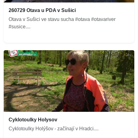
260729 Otava u PDA v Sušici
Otava v Sušici ve stavu sucha #otava #otavariver
#susice....
Cyklotoulky Holysov
Cyklotoulky Holýšov - začínají v Hradci....