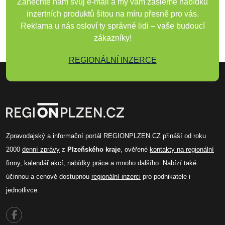
Zanechte nám svůj e-mail a my vám zašleme nabídku
inzertních produktů šitou na míru přesně pro vás.
Reklama u nás osloví ty správné lidi – vaše budoucí
zákazníky!
REGIONÁLNÍ INZERCE
Zpravodajský a informační portál REGIONPLZEN.CZ přináší od roku
2000
denní zprávy
z
Plzeňského kraje
, ověřené
kontakty na regionální
firmy
,
kalendář akcí
,
nabídky práce
a mnoho dalšího. Nabízí také
účinnou a cenově dostupnou
regionální inzerci
pro podnikatele i
jednotlivce.