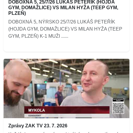
DOBOXNÁ 5, 25/7/26 LUKÁŠ PETEŘÍK (HOJDA
GYM, DOMAŽLICE) VS MILAN HYŽA (TEEP GYM,
PLZEŇ)
DOBOXNÁ 5, NÝRSKO 25/7/26 LUKÁŠ PETEŘÍK
(HOJDA GYM, DOMAŽLICE) VS MILAN HYŽA (TEEP
GYM, PLZEŇ) K-1 MUŽI ......
Zprávy ZAK TV 23. 7. 2026