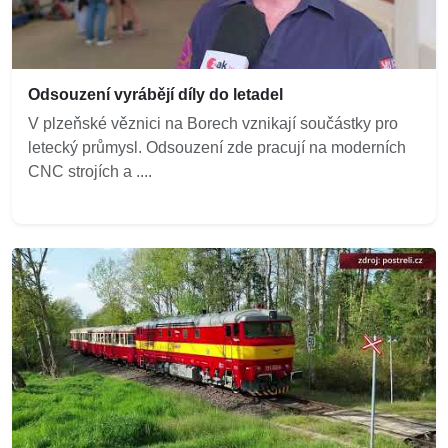
Odsouzení vyrábějí díly do letadel
V plzeňské věznici na Borech vznikají součástky pro
letecký průmysl. Odsouzení zde pracují na moderních
CNC strojích a ....