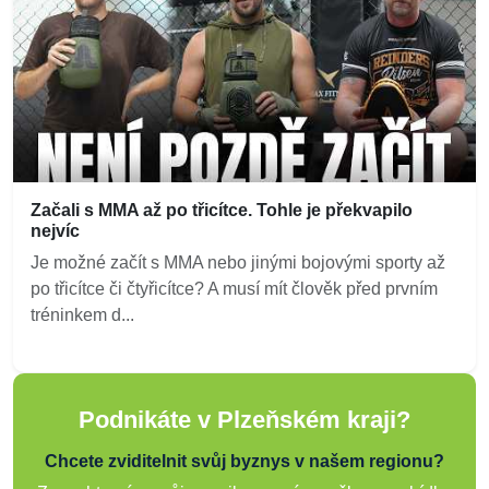
Začali s MMA až po třicítce. Tohle je překvapilo
nejvíc
Je možné začít s MMA nebo jinými bojovými sporty až
po třicítce či čtyřicítce? A musí mít člověk před prvním
tréninkem d...
Podnikáte v Plzeňském kraji?
Chcete zviditelnit svůj byznys v našem regionu?