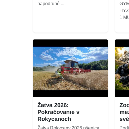
napodruhé ...
GYM
HYŽ
1 MUŽ
Žatva 2026:
Zoo
Pokračovanie v
mez
Rokycanoch
svě
Žatva Rokycany 2026 pšenica
Poďt