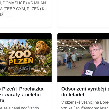
, DOMAŽLICE) VS MILAN
A (TEEP GYM, PLZEŇ) K-
I ......
 Plzeň | Procházka
Odsouzení vyrábějí d
i zvířaty z celého
do letadel
ta
V plzeňské věznici na Bore
e se s námi podívat do
vznikají součástky pro letec