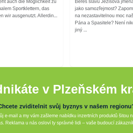
eht auch die Möglichkeit zu
Bereš slávu Ježíšova jmén
alem Sportklettern, das
jako samozřejmost? Zapom
n wir ausgenutzt. Allerdin...
na nezastavitelnou moc na
Pána a Spasitele? Není ni
jiný ...
nikáte v Plzeňském kr
Chcete zviditelnit svůj byznys v našem regionu
j e-mail a my vám zašleme nabídku inzertních produktů šitou n
s. Reklama u nás osloví ty správné lidi – vaše budoucí zákazní