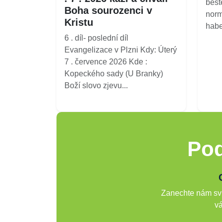
best
Boha sourozenci v
norm
Kristu
habe
6 . díl- poslední díl
Evangelizace v Plzni Kdy: Úterý
7 . července 2026 Kde :
Kopeckého sady (U Branky)
Boží slovo zjevu...
Pod
Zanechte nám svů
vá