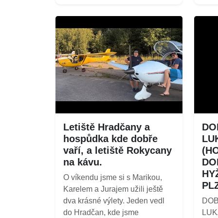
Letiště Hradčany a
DOB
hospůdka kde dobře
LU
vaří, a letiště Rokycany
(H
na kávu.
DO
HY
O víkendu jsme si s Marikou,
PL
Karelem a Jurajem užili ještě
dva krásné výlety. Jeden vedl
DOB
do Hradčan, kde jsme
LUK