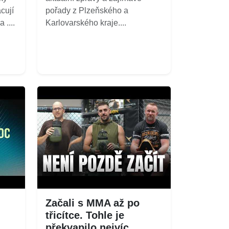
cují
pořady z Plzeňského a
 ....
Karlovarského kraje....
Začali s MMA až po
třicítce. Tohle je
překvapilo nejvíc