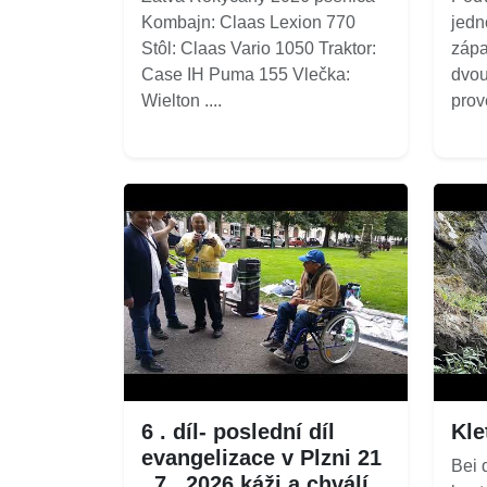
Kombajn: Claas Lexion 770
jedn
Stôl: Claas Vario 1050 Traktor:
zápa
Case IH Puma 155 Vlečka:
dvou
Wielton ....
prov
6 . díl- poslední díl
Kle
evangelizace v Plzni 21
Bei 
. 7 . 2026 káži a chválí