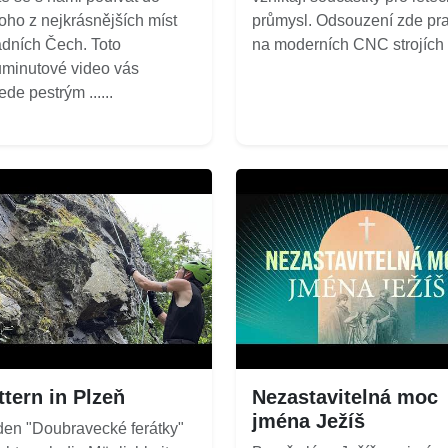
oho z nejkrásnějších míst
průmysl. Odsouzení zde pra
dních Čech. Toto
na moderních CNC strojích a
minutové video vás
ede pestrým ......
ttern in Plzeň
Nezastavitelná moc
jména Ježíš
den "Doubravecké ferátky"