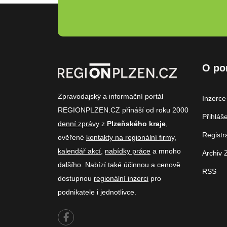
O po
Zpravodajský a informační portál
Inzerce
REGIONPLZEN.CZ přináší od roku 2000
Přihláš
denní zprávy
z
Plzeňského kraje
,
Registr
ověřené
kontakty na regionální firmy
,
kalendář akcí
,
nabídky práce
a mnoho
Archiv 
dalšího. Nabízí také účinnou a cenově
RSS
dostupnou
regionální inzerci
pro
podnikatele i jednotlivce.