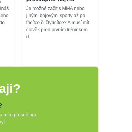
a
ínáš
Je možné začít s MMA nebo
šeho
jinými bojovými sporty až po
kdo
třicítce či čtyřicítce? A musí mít
člověk před prvním tréninkem
d...
aji?
?
a míru přesně pro
ky!