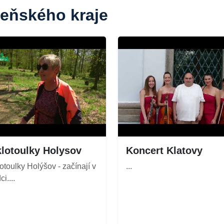
zeňského kraje
lotoulky Holysov
Koncert Klatovy
otoulky Holýšov - začínají v
...
i....