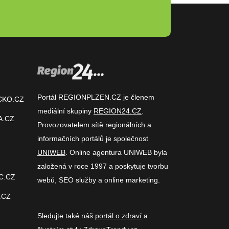
Portál REGIONPLZEN.CZ je členem
CKO.CZ
mediální skupiny
REGION24.CZ
.
A.CZ
Provozovatelem sítě regionálních a
informačních portálů je společnost
UNIWEB
. Online agentura UNIWEB byla
založená v roce 1997 a poskytuje tvorbu
C.CZ
webů, SEO služby a online marketing.
.CZ
Sledujte také náš
portál o zdraví
a