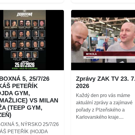
OXNÁ 5, 25/7/26
Zprávy ZAK TV 23. 7
KÁŠ PETEŘÍK
2026
OJDA GYM,
Každý den pro vás máme
MAŽLICE) VS MILAN
aktuální zprávy a zajímavé
ŽA (TEEP GYM,
pořady z Plzeňského a
ZEŇ)
Karlovarského kraje....
OXNÁ 5, NÝRSKO 25/7/26
ÁŠ PETEŘÍK (HOJDA