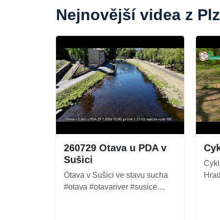
Nejnovější videa z Pl
260729 Otava u PDA v
Cyk
Sušici
Cykl
Otava v Sušici ve stavu sucha
Hradc
#otava #otavariver #susice....