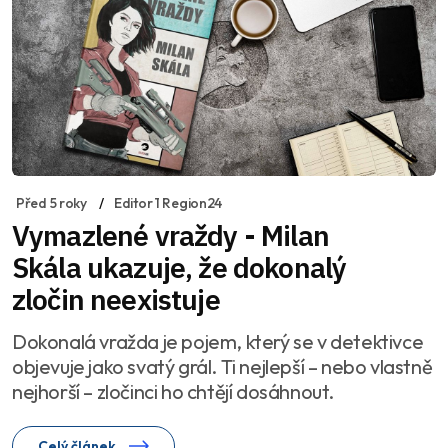
Před 5 roky
Editor 1 Region24
Vymazlené vraždy - Milan
Skála ukazuje, že dokonalý
zločin neexistuje
Dokonalá vražda je pojem, který se v detektivce
objevuje jako svatý grál. Ti nejlepší – nebo vlastně
nejhorší – zločinci ho chtějí dosáhnout.
Celý článek