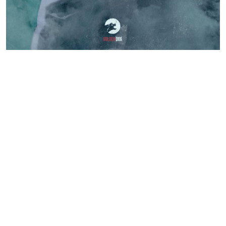
Před 5 roky
Editor 1 Region24
Knižní tip: Veronika Fiedlerová
se představuje duchařskou
detektivkou Pozdravy záhrobí
Autorka se ale konečně představuje ve větším
formátu, a to rovnou třistapadesátistránkovým
románem Pozdravy záhrobí, kde umně spojuje
prvky detektivky, fantasy a hororu.
Celý článek