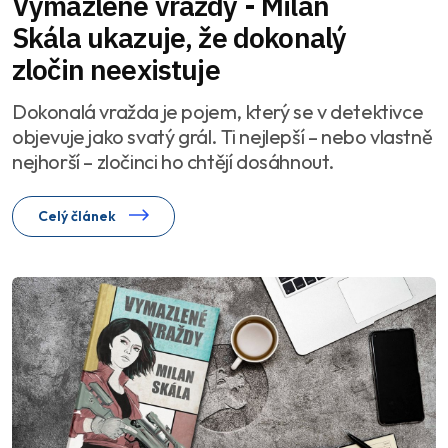
Vymazlené vraždy - Milan
Skála ukazuje, že dokonalý
zločin neexistuje
Dokonalá vražda je pojem, který se v detektivce
objevuje jako svatý grál. Ti nejlepší – nebo vlastně
nejhorší – zločinci ho chtějí dosáhnout.
Celý článek