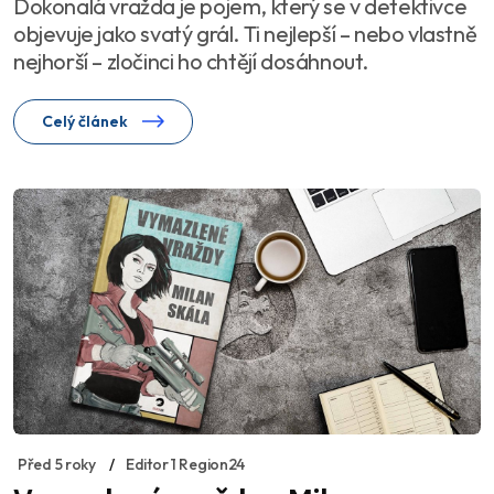
Dokonalá vražda je pojem, který se v detektivce
objevuje jako svatý grál. Ti nejlepší – nebo vlastně
nejhorší – zločinci ho chtějí dosáhnout.
Celý článek
Před 5 roky
Editor 1 Region24