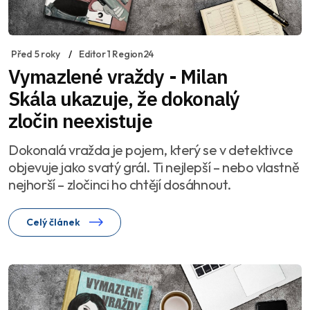
Před 5 roky
Editor 1 Region24
Vymazlené vraždy - Milan
Skála ukazuje, že dokonalý
zločin neexistuje
Dokonalá vražda je pojem, který se v detektivce
objevuje jako svatý grál. Ti nejlepší – nebo vlastně
nejhorší – zločinci ho chtějí dosáhnout.
Celý článek