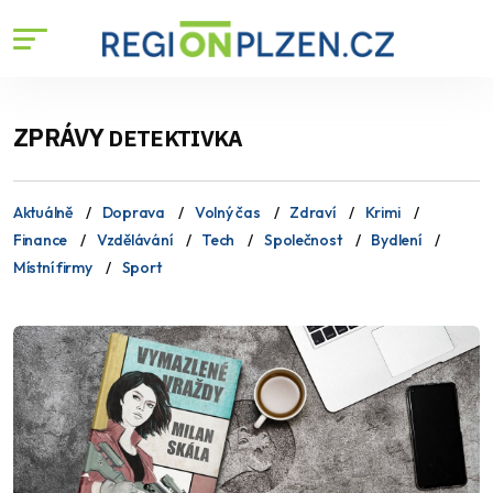
ZPRÁVY
DETEKTIVKA
Aktuálně
Doprava
Volný čas
Zdraví
Krimi
Finance
Vzdělávání
Tech
Společnost
Bydlení
Místní firmy
Sport