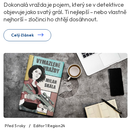
Dokonalá vražda je pojem, který se v detektivce
objevuje jako svatý grál. Ti nejlepší – nebo vlastně
nejhorší – zločinci ho chtějí dosáhnout.
Celý článek
Před 5 roky
Editor 1 Region24