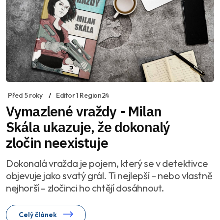
Před 5 roky
Editor 1 Region24
Vymazlené vraždy - Milan
Skála ukazuje, že dokonalý
zločin neexistuje
Dokonalá vražda je pojem, který se v detektivce
objevuje jako svatý grál. Ti nejlepší – nebo vlastně
nejhorší – zločinci ho chtějí dosáhnout.
Celý článek