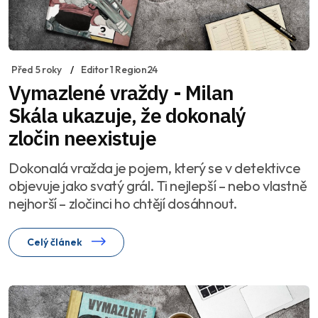
Před 5 roky
Editor 1 Region24
Vymazlené vraždy - Milan
Skála ukazuje, že dokonalý
zločin neexistuje
Dokonalá vražda je pojem, který se v detektivce
objevuje jako svatý grál. Ti nejlepší – nebo vlastně
nejhorší – zločinci ho chtějí dosáhnout.
Celý článek