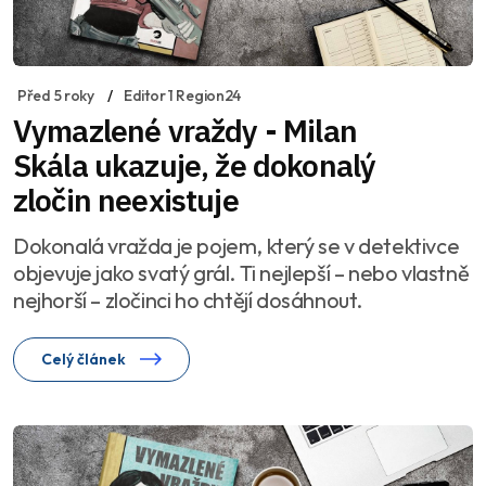
Před 5 roky
Editor 1 Region24
Vymazlené vraždy - Milan
Skála ukazuje, že dokonalý
zločin neexistuje
Dokonalá vražda je pojem, který se v detektivce
objevuje jako svatý grál. Ti nejlepší – nebo vlastně
nejhorší – zločinci ho chtějí dosáhnout.
Celý článek