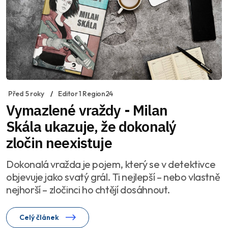
Před 5 roky
Editor 1 Region24
Vymazlené vraždy - Milan
Skála ukazuje, že dokonalý
zločin neexistuje
Dokonalá vražda je pojem, který se v detektivce
objevuje jako svatý grál. Ti nejlepší – nebo vlastně
nejhorší – zločinci ho chtějí dosáhnout.
Celý článek