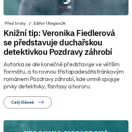
Před 5 roky
Editor 1 Region24
Knižní tip: Veronika Fiedlerová
se představuje duchařskou
detektivkou Pozdravy záhrobí
Autorka se ale konečně představuje ve větším
formátu, a to rovnou třistapadesátistránkovým
románem Pozdravy záhrobí, kde umně spojuje
prvky detektivky, fantasy a hororu.
Celý článek